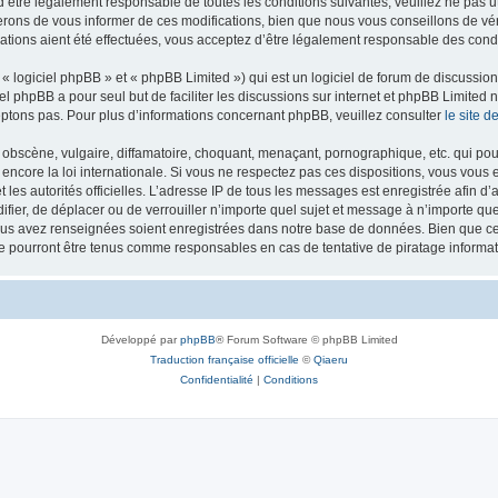
’être légalement responsable de toutes les conditions suivantes, veuillez ne pas u
rons de vous informer de ces modifications, bien que nous vous conseillons de vér
ations aient été effectuées, vous acceptez d’être légalement responsable des condi
 logiciel phpBB » et « phpBB Limited ») qui est un logiciel de forum de discussio
iel phpBB a pour seul but de faciliter les discussions sur internet et phpBB Limit
ptons pas. Pour plus d’informations concernant phpBB, veuillez consulter
le site 
obscène, vulgaire, diffamatoire, choquant, menaçant, pornographique, etc. qui pourr
 encore la loi internationale. Si vous ne respectez pas ces dispositions, vous vous
 et les autorités officielles. L’adresse IP de tous les messages est enregistrée afin 
difier, de déplacer ou de verrouiller n’importe quel sujet et message à n’importe q
vous avez renseignées soient enregistrées dans notre base de données. Bien que ces
ne pourront être tenus comme responsables en cas de tentative de piratage inform
Développé par
phpBB
® Forum Software © phpBB Limited
Traduction française officielle
©
Qiaeru
Confidentialité
|
Conditions