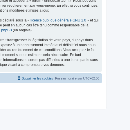
tiliser et accéder à « forum - orthodoxe .com ». Nous pouvons
ifier régulièrement par vous-même. En effet, si vous continuez
tions modifiées et mises à jour.
ns déclaré sous la «
licence publique générale GNU 2.0
» et qui
ed ne peut en aucun cas être tenu comme responsable de la
de phpBB
(en anglais).
ait transgresser la législation de votre pays, du pays dans
 exposez à un bannissement immédiat et définitif et nous nous
d’aider au renforcement de ces conditions. Vous acceptez le fait
uel moment si nous estimons cela nécessaire. En tant
 informations ne seront pas diffusées à une tierce partie sans
atique visant à compromettre vos données.
Supprimer les cookies
Fuseau horaire sur
UTC+02:00