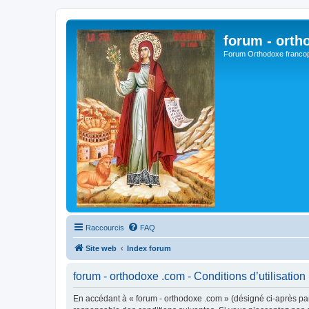
forum - orth
Forum Orthodoxe franco
Raccourcis
FAQ
Site web
Index forum
forum - orthodoxe .com - Conditions d’utilisation
En accédant à « forum - orthodoxe .com » (désigné ci-après par