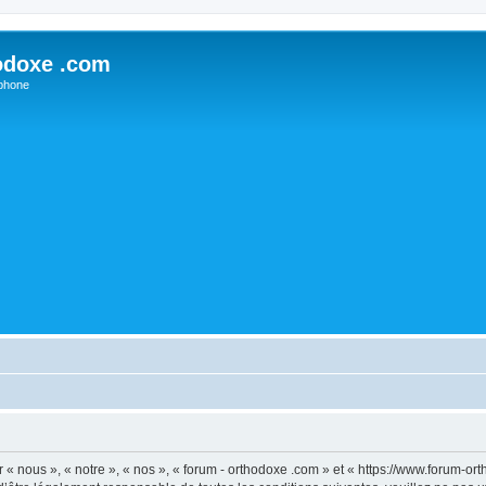
odoxe .com
phone
 « nous », « notre », « nos », « forum - orthodoxe .com » et « https://www.forum-o