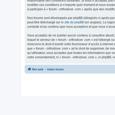
responsable des conditions suivantes. Si vous n’acceptez pas d
modifier ces conditions à n’importe quel moment et nous essaie
à participer à « forum - orthodoxe .com » après que des modific
Nos forums sont développés par phpBB (désignés ci-après par «
peut être téléchargé sur
le site de phpBB
(en anglais). Le logic
conduite et du contenu que nous acceptons et que nous n’acce
Vous acceptez de ne publier aucun contenu à caractère abusif, 
lequel le serveur de « forum - orthodoxe .com » est hébergé ou
réservons le droit d’avertir votre fournisseur d’accès à internet
que « forum - orthodoxe .com » ait le droit de supprimer, de mo
qu’utilisateur, vous acceptez que toutes les informations que 
votre consentement, ni « forum - orthodoxe .com », ni phpBB, 
Site web
Index forum