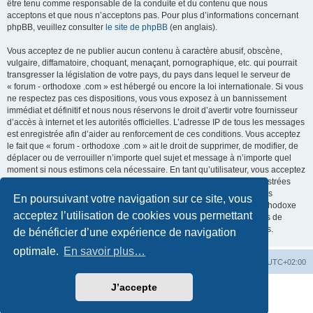
être tenu comme responsable de la conduite et du contenu que nous
acceptons et que nous n’acceptons pas. Pour plus d’informations concernant
phpBB, veuillez consulter
le site de phpBB
(en anglais).
Vous acceptez de ne publier aucun contenu à caractère abusif, obscène,
vulgaire, diffamatoire, choquant, menaçant, pornographique, etc. qui pourrait
transgresser la législation de votre pays, du pays dans lequel le serveur de
« forum - orthodoxe .com » est hébergé ou encore la loi internationale. Si vous
ne respectez pas ces dispositions, vous vous exposez à un bannissement
immédiat et définitif et nous nous réservons le droit d’avertir votre fournisseur
d’accès à internet et les autorités officielles. L’adresse IP de tous les messages
est enregistrée afin d’aider au renforcement de ces conditions. Vous acceptez
le fait que « forum - orthodoxe .com » ait le droit de supprimer, de modifier, de
déplacer ou de verrouiller n’importe quel sujet et message à n’importe quel
moment si nous estimons cela nécessaire. En tant qu’utilisateur, vous acceptez
que toutes les informations que vous avez renseignées soient enregistrées
dans notre base de données. Bien que ces informations ne seront pas
En poursuivant votre navigation sur ce site, vous
diffusées à une tierce partie sans votre consentement, ni « forum - orthodoxe
acceptez l’utilisation de cookies vous permettant
.com », ni phpBB, ne pourront être tenus comme responsables en cas de
tentative de piratage informatique visant à compromettre vos données.
de bénéficier d’une expérience de navigation
optimale.
En savoir plus…
Site web
Index forum
Fuseau horaire sur
UTC+02:00
J’accepte
Développé par
phpBB
® Forum Software © phpBB Limited
Traduction française officielle
©
Qiaeru
Confidentialité
|
Conditions