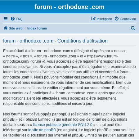
forum - orthodoxe .com
FAQ
Inscription
Connexion
R
Site web
Index forum
e
forum - orthodoxe .com - Conditions d’utilisation
c
h
En accédant à « forum - orthodoxe .com » (désigné ci-après par « nous »,
« notre », « nos », « forum - orthodoxe .com » et « https://www.forum-
e
orthodoxe.com/~forum »), vous acceptez d’être légalement responsable des
r
conditions suivantes. Si vous n’acceptez pas d’être légalement responsable de
toutes les conditions suivantes, veuillez ne pas utiliser et accéder à « forum -
c
orthodoxe .com ». Nous pouvons modifier ces conditions à n’importe quel
h
moment et nous essaierons de vous informer de ces modifications, bien que
nous vous conseillons de vérifier régulièrement par vous-même. En effet, si
e
vous continuez à participer à « forum - orthodoxe .com » après que des
r
modifications aient été effectuées, vous acceptez d’être légalement
responsable des conditions modifiées et mises à jour.
Nos forums sont développés par phpBB (désignés ci-après par « logiciel
phpBB » et « phpBB Limited ») qui est un logiciel de forum de discussions
déclaré sous la «
licence publique générale GNU 2.0
» et qui peut être
téléchargé sur
le site de phpBB
(en anglais). Le logiciel phpBB a pour seul but
de faciliter les discussions sur internet et phpBB Limited ne peut en aucun cas