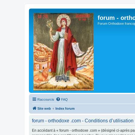
forum - orth
Forum Orthodoxe franco
Raccourcis
FAQ
Site web
Index forum
forum - orthodoxe .com - Conditions d’utilisation
En accédant à « forum - orthodoxe .com » (désigné ci-après par