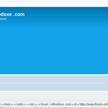
odoxe .com
phone
 « nous », « notre », « nos », « forum - orthodoxe .com » et « https://www.forum-o