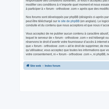
responsable des conditions suivantes. Si vous n’acceptez pas d
modifier ces conditions à n’importe quel moment et nous essaie
à participer à « forum - orthodoxe .com » après que des modific
Nos forums sont développés par phpBB (désignés ci-après par «
peut être téléchargé sur
le site de phpBB
(en anglais). Le logic
conduite et du contenu que nous acceptons et que nous n’acce
Vous acceptez de ne publier aucun contenu à caractère abusif, 
lequel le serveur de « forum - orthodoxe .com » est hébergé ou
réservons le droit d’avertir votre fournisseur d’accès à internet
que « forum - orthodoxe .com » ait le droit de supprimer, de mo
qu’utilisateur, vous acceptez que toutes les informations que 
votre consentement, ni « forum - orthodoxe .com », ni phpBB, 
Site web
Index forum