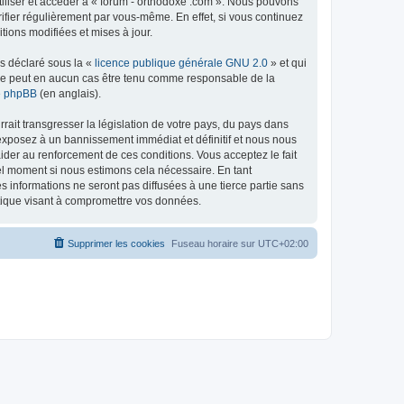
tiliser et accéder à « forum - orthodoxe .com ». Nous pouvons
ifier régulièrement par vous-même. En effet, si vous continuez
tions modifiées et mises à jour.
ns déclaré sous la «
licence publique générale GNU 2.0
» et qui
ed ne peut en aucun cas être tenu comme responsable de la
de phpBB
(en anglais).
ait transgresser la législation de votre pays, du pays dans
 exposez à un bannissement immédiat et définitif et nous nous
d’aider au renforcement de ces conditions. Vous acceptez le fait
uel moment si nous estimons cela nécessaire. En tant
 informations ne seront pas diffusées à une tierce partie sans
atique visant à compromettre vos données.
Supprimer les cookies
Fuseau horaire sur
UTC+02:00