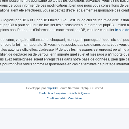
’être légalement responsable de toutes les conditions suivantes, veuillez ne pas u
rons de vous informer de ces modifications, bien que nous vous conseillons de vér
ations aient été effectuées, vous acceptez d’être légalement responsable des condi
 logiciel phpBB » et « phpBB Limited ») qui est un logiciel de forum de discussio
iel phpBB a pour seul but de faciliter les discussions sur internet et phpBB Limit
ptons pas. Pour plus d’informations concernant phpBB, veuillez consulter
le site 
obscène, vulgaire, diffamatoire, choquant, menaçant, pornographique, etc. qui pourr
 encore la loi internationale. Si vous ne respectez pas ces dispositions, vous vous
 et les autorités officielles. L’adresse IP de tous les messages est enregistrée afin 
difier, de déplacer ou de verrouiller n’importe quel sujet et message à n’importe q
vous avez renseignées soient enregistrées dans notre base de données. Bien que ces
ne pourront être tenus comme responsables en cas de tentative de piratage inform
Développé par
phpBB
® Forum Software © phpBB Limited
Traduction française officielle
©
Qiaeru
Confidentialité
|
Conditions