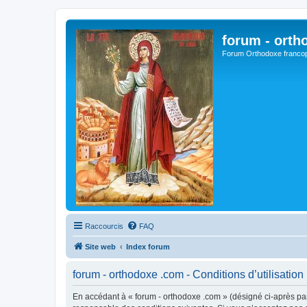
forum - orth
Forum Orthodoxe franco
Raccourcis
FAQ
Site web
Index forum
forum - orthodoxe .com - Conditions d’utilisation
En accédant à « forum - orthodoxe .com » (désigné ci-après par