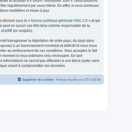
tiliser et accéder à « forum - orthodoxe .com ». Nous pouvons
ifier régulièrement par vous-même. En effet, si vous continuez
tions modifiées et mises à jour.
ns déclaré sous la «
licence publique générale GNU 2.0
» et qui
ed ne peut en aucun cas être tenu comme responsable de la
de phpBB
(en anglais).
ait transgresser la législation de votre pays, du pays dans
 exposez à un bannissement immédiat et définitif et nous nous
d’aider au renforcement de ces conditions. Vous acceptez le fait
uel moment si nous estimons cela nécessaire. En tant
 informations ne seront pas diffusées à une tierce partie sans
atique visant à compromettre vos données.
Supprimer les cookies
Fuseau horaire sur
UTC+02:00