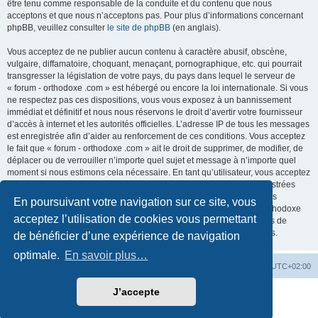
être tenu comme responsable de la conduite et du contenu que nous
acceptons et que nous n’acceptons pas. Pour plus d’informations concernant
phpBB, veuillez consulter
le site de phpBB
(en anglais).
Vous acceptez de ne publier aucun contenu à caractère abusif, obscène,
vulgaire, diffamatoire, choquant, menaçant, pornographique, etc. qui pourrait
transgresser la législation de votre pays, du pays dans lequel le serveur de
« forum - orthodoxe .com » est hébergé ou encore la loi internationale. Si vous
ne respectez pas ces dispositions, vous vous exposez à un bannissement
immédiat et définitif et nous nous réservons le droit d’avertir votre fournisseur
d’accès à internet et les autorités officielles. L’adresse IP de tous les messages
est enregistrée afin d’aider au renforcement de ces conditions. Vous acceptez
le fait que « forum - orthodoxe .com » ait le droit de supprimer, de modifier, de
déplacer ou de verrouiller n’importe quel sujet et message à n’importe quel
moment si nous estimons cela nécessaire. En tant qu’utilisateur, vous acceptez
que toutes les informations que vous avez renseignées soient enregistrées
dans notre base de données. Bien que ces informations ne seront pas
En poursuivant votre navigation sur ce site, vous
diffusées à une tierce partie sans votre consentement, ni « forum - orthodoxe
acceptez l’utilisation de cookies vous permettant
.com », ni phpBB, ne pourront être tenus comme responsables en cas de
tentative de piratage informatique visant à compromettre vos données.
de bénéficier d’une expérience de navigation
optimale.
En savoir plus…
Site web
Index forum
Fuseau horaire sur
UTC+02:00
J’accepte
Développé par
phpBB
® Forum Software © phpBB Limited
Traduction française officielle
©
Qiaeru
Confidentialité
|
Conditions