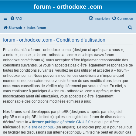
forum - orthodoxe .com
FAQ
Inscription
Connexion
R
Site web
Index forum
e
forum - orthodoxe .com - Conditions d’utilisation
c
h
En accédant à « forum - orthodoxe .com » (désigné ci-après par « nous »,
« notre », « nos », « forum - orthodoxe .com » et « https://www.forum-
e
orthodoxe.com/~forum »), vous acceptez d’être légalement responsable des
r
conditions suivantes. Si vous n’acceptez pas d’être légalement responsable de
toutes les conditions suivantes, veuillez ne pas utiliser et accéder à « forum -
c
orthodoxe .com ». Nous pouvons modifier ces conditions à n’importe quel
h
moment et nous essaierons de vous informer de ces modifications, bien que
nous vous conseillons de vérifier régulièrement par vous-même. En effet, si
e
vous continuez à participer à « forum - orthodoxe .com » après que des
r
modifications aient été effectuées, vous acceptez d’être légalement
responsable des conditions modifiées et mises à jour.
Nos forums sont développés par phpBB (désignés ci-après par « logiciel
phpBB » et « phpBB Limited ») qui est un logiciel de forum de discussions
déclaré sous la «
licence publique générale GNU 2.0
» et qui peut être
téléchargé sur
le site de phpBB
(en anglais). Le logiciel phpBB a pour seul but
de faciliter les discussions sur internet et phpBB Limited ne peut en aucun cas