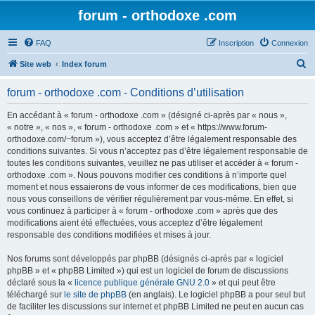
forum - orthodoxe .com
FAQ
Inscription
Connexion
R
Site web
Index forum
e
forum - orthodoxe .com - Conditions d’utilisation
c
h
En accédant à « forum - orthodoxe .com » (désigné ci-après par « nous »,
« notre », « nos », « forum - orthodoxe .com » et « https://www.forum-
e
orthodoxe.com/~forum »), vous acceptez d’être légalement responsable des
r
conditions suivantes. Si vous n’acceptez pas d’être légalement responsable de
toutes les conditions suivantes, veuillez ne pas utiliser et accéder à « forum -
c
orthodoxe .com ». Nous pouvons modifier ces conditions à n’importe quel
h
moment et nous essaierons de vous informer de ces modifications, bien que
nous vous conseillons de vérifier régulièrement par vous-même. En effet, si
e
vous continuez à participer à « forum - orthodoxe .com » après que des
r
modifications aient été effectuées, vous acceptez d’être légalement
responsable des conditions modifiées et mises à jour.
Nos forums sont développés par phpBB (désignés ci-après par « logiciel
phpBB » et « phpBB Limited ») qui est un logiciel de forum de discussions
déclaré sous la «
licence publique générale GNU 2.0
» et qui peut être
téléchargé sur
le site de phpBB
(en anglais). Le logiciel phpBB a pour seul but
de faciliter les discussions sur internet et phpBB Limited ne peut en aucun cas