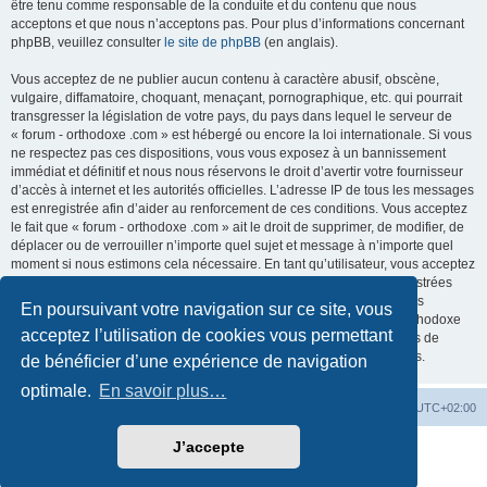
être tenu comme responsable de la conduite et du contenu que nous
acceptons et que nous n’acceptons pas. Pour plus d’informations concernant
phpBB, veuillez consulter
le site de phpBB
(en anglais).
Vous acceptez de ne publier aucun contenu à caractère abusif, obscène,
vulgaire, diffamatoire, choquant, menaçant, pornographique, etc. qui pourrait
transgresser la législation de votre pays, du pays dans lequel le serveur de
« forum - orthodoxe .com » est hébergé ou encore la loi internationale. Si vous
ne respectez pas ces dispositions, vous vous exposez à un bannissement
immédiat et définitif et nous nous réservons le droit d’avertir votre fournisseur
d’accès à internet et les autorités officielles. L’adresse IP de tous les messages
est enregistrée afin d’aider au renforcement de ces conditions. Vous acceptez
le fait que « forum - orthodoxe .com » ait le droit de supprimer, de modifier, de
déplacer ou de verrouiller n’importe quel sujet et message à n’importe quel
moment si nous estimons cela nécessaire. En tant qu’utilisateur, vous acceptez
que toutes les informations que vous avez renseignées soient enregistrées
dans notre base de données. Bien que ces informations ne seront pas
En poursuivant votre navigation sur ce site, vous
diffusées à une tierce partie sans votre consentement, ni « forum - orthodoxe
acceptez l’utilisation de cookies vous permettant
.com », ni phpBB, ne pourront être tenus comme responsables en cas de
tentative de piratage informatique visant à compromettre vos données.
de bénéficier d’une expérience de navigation
optimale.
En savoir plus…
Site web
Index forum
Fuseau horaire sur
UTC+02:00
J’accepte
Développé par
phpBB
® Forum Software © phpBB Limited
Traduction française officielle
©
Qiaeru
Confidentialité
|
Conditions