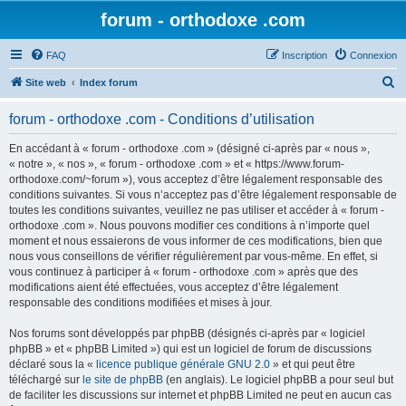
forum - orthodoxe .com
FAQ
Inscription
Connexion
R
Site web
Index forum
e
forum - orthodoxe .com - Conditions d’utilisation
c
h
En accédant à « forum - orthodoxe .com » (désigné ci-après par « nous »,
« notre », « nos », « forum - orthodoxe .com » et « https://www.forum-
e
orthodoxe.com/~forum »), vous acceptez d’être légalement responsable des
r
conditions suivantes. Si vous n’acceptez pas d’être légalement responsable de
toutes les conditions suivantes, veuillez ne pas utiliser et accéder à « forum -
c
orthodoxe .com ». Nous pouvons modifier ces conditions à n’importe quel
h
moment et nous essaierons de vous informer de ces modifications, bien que
nous vous conseillons de vérifier régulièrement par vous-même. En effet, si
e
vous continuez à participer à « forum - orthodoxe .com » après que des
r
modifications aient été effectuées, vous acceptez d’être légalement
responsable des conditions modifiées et mises à jour.
Nos forums sont développés par phpBB (désignés ci-après par « logiciel
phpBB » et « phpBB Limited ») qui est un logiciel de forum de discussions
déclaré sous la «
licence publique générale GNU 2.0
» et qui peut être
téléchargé sur
le site de phpBB
(en anglais). Le logiciel phpBB a pour seul but
de faciliter les discussions sur internet et phpBB Limited ne peut en aucun cas