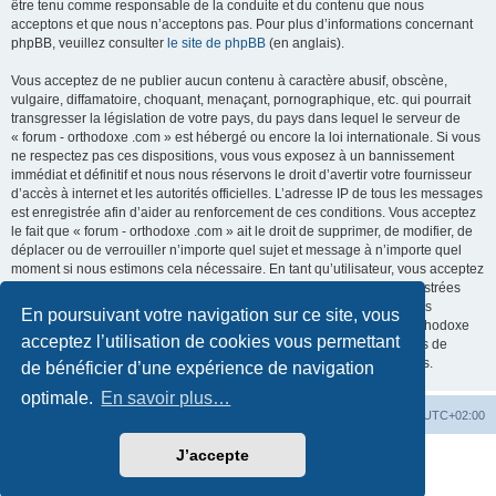
être tenu comme responsable de la conduite et du contenu que nous
acceptons et que nous n’acceptons pas. Pour plus d’informations concernant
phpBB, veuillez consulter
le site de phpBB
(en anglais).
Vous acceptez de ne publier aucun contenu à caractère abusif, obscène,
vulgaire, diffamatoire, choquant, menaçant, pornographique, etc. qui pourrait
transgresser la législation de votre pays, du pays dans lequel le serveur de
« forum - orthodoxe .com » est hébergé ou encore la loi internationale. Si vous
ne respectez pas ces dispositions, vous vous exposez à un bannissement
immédiat et définitif et nous nous réservons le droit d’avertir votre fournisseur
d’accès à internet et les autorités officielles. L’adresse IP de tous les messages
est enregistrée afin d’aider au renforcement de ces conditions. Vous acceptez
le fait que « forum - orthodoxe .com » ait le droit de supprimer, de modifier, de
déplacer ou de verrouiller n’importe quel sujet et message à n’importe quel
moment si nous estimons cela nécessaire. En tant qu’utilisateur, vous acceptez
que toutes les informations que vous avez renseignées soient enregistrées
dans notre base de données. Bien que ces informations ne seront pas
En poursuivant votre navigation sur ce site, vous
diffusées à une tierce partie sans votre consentement, ni « forum - orthodoxe
acceptez l’utilisation de cookies vous permettant
.com », ni phpBB, ne pourront être tenus comme responsables en cas de
tentative de piratage informatique visant à compromettre vos données.
de bénéficier d’une expérience de navigation
optimale.
En savoir plus…
Site web
Index forum
Fuseau horaire sur
UTC+02:00
J’accepte
Développé par
phpBB
® Forum Software © phpBB Limited
Traduction française officielle
©
Qiaeru
Confidentialité
|
Conditions