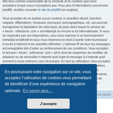
être tenu comme responsable de la conduite et du contenu que nous
acceptons et que nous n’acceptons pas. Pour plus d’informations concernant
phpBB, veuillez consulter
le site de phpBB
(en anglais).
Vous acceptez de ne publier aucun contenu à caractère abusif, obscène,
vulgaire, diffamatoire, choquant, menaçant, pornographique, etc. qui pourrait
transgresser la législation de votre pays, du pays dans lequel le serveur de
« forum - orthodoxe .com » est hébergé ou encore la loi internationale. Si vous
ne respectez pas ces dispositions, vous vous exposez à un bannissement
immédiat et définitif et nous nous réservons le droit d’avertir votre fournisseur
d’accès à internet et les autorités officielles. L’adresse IP de tous les messages
est enregistrée afin d’aider au renforcement de ces conditions. Vous acceptez
le fait que « forum - orthodoxe .com » ait le droit de supprimer, de modifier, de
déplacer ou de verrouiller n’importe quel sujet et message à n’importe quel
moment si nous estimons cela nécessaire. En tant qu’utilisateur, vous acceptez
que toutes les informations que vous avez renseignées soient enregistrées
dans notre base de données. Bien que ces informations ne seront pas
En poursuivant votre navigation sur ce site, vous
diffusées à une tierce partie sans votre consentement, ni « forum - orthodoxe
acceptez l’utilisation de cookies vous permettant
.com », ni phpBB, ne pourront être tenus comme responsables en cas de
tentative de piratage informatique visant à compromettre vos données.
de bénéficier d’une expérience de navigation
optimale.
En savoir plus…
Site web
Index forum
Fuseau horaire sur
UTC+02:00
J’accepte
Développé par
phpBB
® Forum Software © phpBB Limited
Traduction française officielle
©
Qiaeru
Confidentialité
|
Conditions