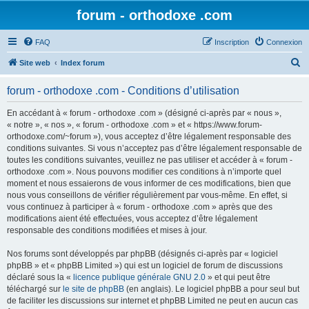
forum - orthodoxe .com
FAQ
Inscription
Connexion
R
Site web
Index forum
e
forum - orthodoxe .com - Conditions d’utilisation
c
h
En accédant à « forum - orthodoxe .com » (désigné ci-après par « nous »,
« notre », « nos », « forum - orthodoxe .com » et « https://www.forum-
e
orthodoxe.com/~forum »), vous acceptez d’être légalement responsable des
r
conditions suivantes. Si vous n’acceptez pas d’être légalement responsable de
toutes les conditions suivantes, veuillez ne pas utiliser et accéder à « forum -
c
orthodoxe .com ». Nous pouvons modifier ces conditions à n’importe quel
h
moment et nous essaierons de vous informer de ces modifications, bien que
nous vous conseillons de vérifier régulièrement par vous-même. En effet, si
e
vous continuez à participer à « forum - orthodoxe .com » après que des
r
modifications aient été effectuées, vous acceptez d’être légalement
responsable des conditions modifiées et mises à jour.
Nos forums sont développés par phpBB (désignés ci-après par « logiciel
phpBB » et « phpBB Limited ») qui est un logiciel de forum de discussions
déclaré sous la «
licence publique générale GNU 2.0
» et qui peut être
téléchargé sur
le site de phpBB
(en anglais). Le logiciel phpBB a pour seul but
de faciliter les discussions sur internet et phpBB Limited ne peut en aucun cas