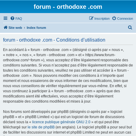
forum - orthodoxe .com
FAQ
Inscription
Connexion
R
Site web
Index forum
e
forum - orthodoxe .com - Conditions d’utilisation
c
h
En accédant à « forum - orthodoxe .com » (désigné ci-après par « nous »,
« notre », « nos », « forum - orthodoxe .com » et « https://www.forum-
e
orthodoxe.com/~forum »), vous acceptez d’être légalement responsable des
r
conditions suivantes. Si vous n’acceptez pas d’être légalement responsable de
toutes les conditions suivantes, veuillez ne pas utiliser et accéder à « forum -
c
orthodoxe .com ». Nous pouvons modifier ces conditions à n’importe quel
h
moment et nous essaierons de vous informer de ces modifications, bien que
nous vous conseillons de vérifier régulièrement par vous-même. En effet, si
e
vous continuez à participer à « forum - orthodoxe .com » après que des
r
modifications aient été effectuées, vous acceptez d’être légalement
responsable des conditions modifiées et mises à jour.
Nos forums sont développés par phpBB (désignés ci-après par « logiciel
phpBB » et « phpBB Limited ») qui est un logiciel de forum de discussions
déclaré sous la «
licence publique générale GNU 2.0
» et qui peut être
téléchargé sur
le site de phpBB
(en anglais). Le logiciel phpBB a pour seul but
de faciliter les discussions sur internet et phpBB Limited ne peut en aucun cas