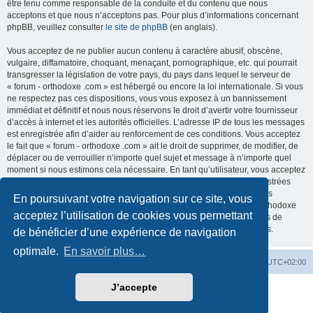
être tenu comme responsable de la conduite et du contenu que nous
acceptons et que nous n’acceptons pas. Pour plus d’informations concernant
phpBB, veuillez consulter
le site de phpBB
(en anglais).
Vous acceptez de ne publier aucun contenu à caractère abusif, obscène,
vulgaire, diffamatoire, choquant, menaçant, pornographique, etc. qui pourrait
transgresser la législation de votre pays, du pays dans lequel le serveur de
« forum - orthodoxe .com » est hébergé ou encore la loi internationale. Si vous
ne respectez pas ces dispositions, vous vous exposez à un bannissement
immédiat et définitif et nous nous réservons le droit d’avertir votre fournisseur
d’accès à internet et les autorités officielles. L’adresse IP de tous les messages
est enregistrée afin d’aider au renforcement de ces conditions. Vous acceptez
le fait que « forum - orthodoxe .com » ait le droit de supprimer, de modifier, de
déplacer ou de verrouiller n’importe quel sujet et message à n’importe quel
moment si nous estimons cela nécessaire. En tant qu’utilisateur, vous acceptez
que toutes les informations que vous avez renseignées soient enregistrées
dans notre base de données. Bien que ces informations ne seront pas
En poursuivant votre navigation sur ce site, vous
diffusées à une tierce partie sans votre consentement, ni « forum - orthodoxe
acceptez l’utilisation de cookies vous permettant
.com », ni phpBB, ne pourront être tenus comme responsables en cas de
tentative de piratage informatique visant à compromettre vos données.
de bénéficier d’une expérience de navigation
optimale.
En savoir plus…
Site web
Index forum
Fuseau horaire sur
UTC+02:00
J’accepte
Développé par
phpBB
® Forum Software © phpBB Limited
Traduction française officielle
©
Qiaeru
Confidentialité
|
Conditions