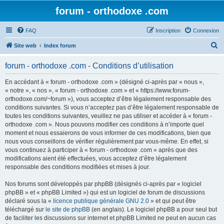
forum - orthodoxe .com
FAQ
Inscription
Connexion
R
Site web
Index forum
e
forum - orthodoxe .com - Conditions d’utilisation
c
h
En accédant à « forum - orthodoxe .com » (désigné ci-après par « nous »,
« notre », « nos », « forum - orthodoxe .com » et « https://www.forum-
e
orthodoxe.com/~forum »), vous acceptez d’être légalement responsable des
r
conditions suivantes. Si vous n’acceptez pas d’être légalement responsable de
toutes les conditions suivantes, veuillez ne pas utiliser et accéder à « forum -
c
orthodoxe .com ». Nous pouvons modifier ces conditions à n’importe quel
h
moment et nous essaierons de vous informer de ces modifications, bien que
nous vous conseillons de vérifier régulièrement par vous-même. En effet, si
e
vous continuez à participer à « forum - orthodoxe .com » après que des
r
modifications aient été effectuées, vous acceptez d’être légalement
responsable des conditions modifiées et mises à jour.
Nos forums sont développés par phpBB (désignés ci-après par « logiciel
phpBB » et « phpBB Limited ») qui est un logiciel de forum de discussions
déclaré sous la «
licence publique générale GNU 2.0
» et qui peut être
téléchargé sur
le site de phpBB
(en anglais). Le logiciel phpBB a pour seul but
de faciliter les discussions sur internet et phpBB Limited ne peut en aucun cas