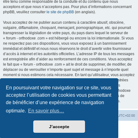
être tenu comme responsable de la conduite et du contenu que nous
acceptons et que nous n’acceptons pas. Pour plus d’informations concernant
phpBB, veuillez consulter
le site de phpBB
(en anglais).
Vous acceptez de ne publier aucun contenu à caractère abusif, obscène,
vulgaire, diffamatoire, choquant, menaçant, pornographique, etc. qui pourrait
transgresser la législation de votre pays, du pays dans lequel le serveur de
« forum - orthodoxe .com » est hébergé ou encore la loi internationale. Si vous
ne respectez pas ces dispositions, vous vous exposez à un bannissement
immédiat et définitif et nous nous réservons le droit d’avertir votre fournisseur
d’accès à internet et les autorités officielles. L’adresse IP de tous les messages
est enregistrée afin d’aider au renforcement de ces conditions. Vous acceptez
le fait que « forum - orthodoxe .com » ait le droit de supprimer, de modifier, de
déplacer ou de verrouiller n’importe quel sujet et message à n’importe quel
moment si nous estimons cela nécessaire. En tant qu’utilisateur, vous acceptez
que toutes les informations que vous avez renseignées soient enregistrées
dans notre base de données. Bien que ces informations ne seront pas
En poursuivant votre navigation sur ce site, vous
diffusées à une tierce partie sans votre consentement, ni « forum - orthodoxe
acceptez l’utilisation de cookies vous permettant
.com », ni phpBB, ne pourront être tenus comme responsables en cas de
tentative de piratage informatique visant à compromettre vos données.
de bénéficier d’une expérience de navigation
optimale.
En savoir plus…
Site web
Index forum
Fuseau horaire sur
UTC+02:00
J’accepte
Développé par
phpBB
® Forum Software © phpBB Limited
Traduction française officielle
©
Qiaeru
Confidentialité
|
Conditions