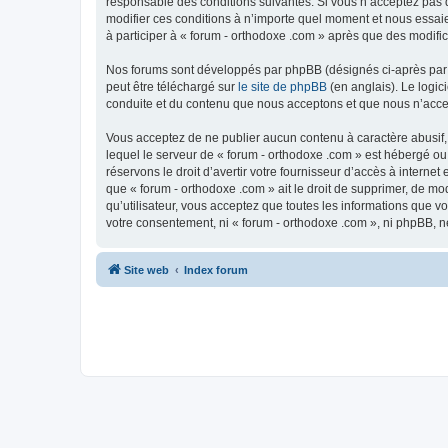
responsable des conditions suivantes. Si vous n’acceptez pas d
modifier ces conditions à n’importe quel moment et nous essaie
à participer à « forum - orthodoxe .com » après que des modific
Nos forums sont développés par phpBB (désignés ci-après par «
peut être téléchargé sur
le site de phpBB
(en anglais). Le logic
conduite et du contenu que nous acceptons et que nous n’acce
Vous acceptez de ne publier aucun contenu à caractère abusif, 
lequel le serveur de « forum - orthodoxe .com » est hébergé ou
réservons le droit d’avertir votre fournisseur d’accès à internet
que « forum - orthodoxe .com » ait le droit de supprimer, de mo
qu’utilisateur, vous acceptez que toutes les informations que 
votre consentement, ni « forum - orthodoxe .com », ni phpBB, 
Site web
Index forum