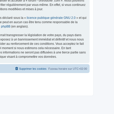
tiliser et accéder à « forum - orthodoxe .com ». Nous pouvons
ifier régulièrement par vous-même. En effet, si vous continuez
tions modifiées et mises à jour.
ns déclaré sous la «
licence publique générale GNU 2.0
» et qui
ed ne peut en aucun cas être tenu comme responsable de la
de phpBB
(en anglais).
ait transgresser la législation de votre pays, du pays dans
 exposez à un bannissement immédiat et définitif et nous nous
d’aider au renforcement de ces conditions. Vous acceptez le fait
uel moment si nous estimons cela nécessaire. En tant
 informations ne seront pas diffusées à une tierce partie sans
atique visant à compromettre vos données.
Supprimer les cookies
Fuseau horaire sur
UTC+02:00