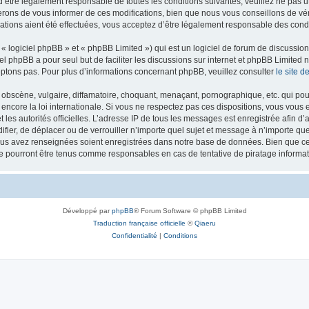
’être légalement responsable de toutes les conditions suivantes, veuillez ne pas u
rons de vous informer de ces modifications, bien que nous vous conseillons de vér
ations aient été effectuées, vous acceptez d’être légalement responsable des condi
 logiciel phpBB » et « phpBB Limited ») qui est un logiciel de forum de discussio
iel phpBB a pour seul but de faciliter les discussions sur internet et phpBB Limit
ptons pas. Pour plus d’informations concernant phpBB, veuillez consulter
le site 
obscène, vulgaire, diffamatoire, choquant, menaçant, pornographique, etc. qui pourr
 encore la loi internationale. Si vous ne respectez pas ces dispositions, vous vous
 et les autorités officielles. L’adresse IP de tous les messages est enregistrée afin 
difier, de déplacer ou de verrouiller n’importe quel sujet et message à n’importe q
vous avez renseignées soient enregistrées dans notre base de données. Bien que ces
ne pourront être tenus comme responsables en cas de tentative de piratage inform
Développé par
phpBB
® Forum Software © phpBB Limited
Traduction française officielle
©
Qiaeru
Confidentialité
|
Conditions