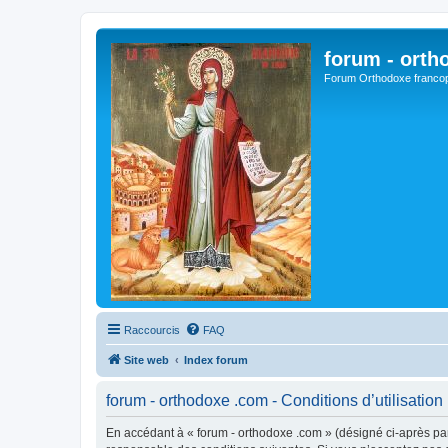
forum - orth
Forum Orthodoxe franco
Raccourcis
FAQ
Site web
Index forum
forum - orthodoxe .com - Conditions d’utilisation
En accédant à « forum - orthodoxe .com » (désigné ci-après par