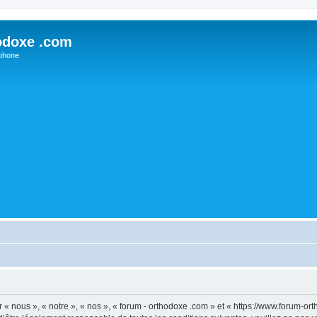
odoxe .com
phone
 « nous », « notre », « nos », « forum - orthodoxe .com » et « https://www.forum-o