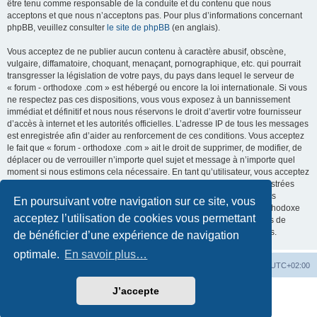
être tenu comme responsable de la conduite et du contenu que nous
acceptons et que nous n’acceptons pas. Pour plus d’informations concernant
phpBB, veuillez consulter
le site de phpBB
(en anglais).
Vous acceptez de ne publier aucun contenu à caractère abusif, obscène,
vulgaire, diffamatoire, choquant, menaçant, pornographique, etc. qui pourrait
transgresser la législation de votre pays, du pays dans lequel le serveur de
« forum - orthodoxe .com » est hébergé ou encore la loi internationale. Si vous
ne respectez pas ces dispositions, vous vous exposez à un bannissement
immédiat et définitif et nous nous réservons le droit d’avertir votre fournisseur
d’accès à internet et les autorités officielles. L’adresse IP de tous les messages
est enregistrée afin d’aider au renforcement de ces conditions. Vous acceptez
le fait que « forum - orthodoxe .com » ait le droit de supprimer, de modifier, de
déplacer ou de verrouiller n’importe quel sujet et message à n’importe quel
moment si nous estimons cela nécessaire. En tant qu’utilisateur, vous acceptez
que toutes les informations que vous avez renseignées soient enregistrées
dans notre base de données. Bien que ces informations ne seront pas
En poursuivant votre navigation sur ce site, vous
diffusées à une tierce partie sans votre consentement, ni « forum - orthodoxe
acceptez l’utilisation de cookies vous permettant
.com », ni phpBB, ne pourront être tenus comme responsables en cas de
tentative de piratage informatique visant à compromettre vos données.
de bénéficier d’une expérience de navigation
optimale.
En savoir plus…
Site web
Index forum
Fuseau horaire sur
UTC+02:00
J’accepte
Développé par
phpBB
® Forum Software © phpBB Limited
Traduction française officielle
©
Qiaeru
Confidentialité
|
Conditions