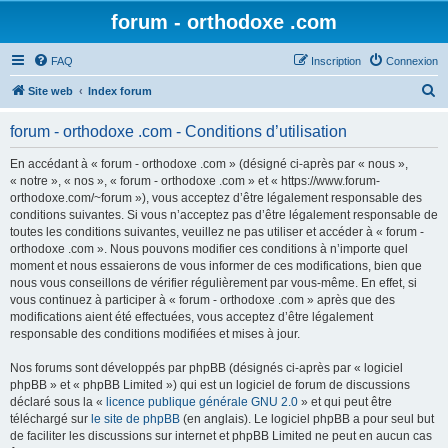
forum - orthodoxe .com
FAQ
Inscription
Connexion
R
Site web
Index forum
e
forum - orthodoxe .com - Conditions d’utilisation
c
h
En accédant à « forum - orthodoxe .com » (désigné ci-après par « nous »,
« notre », « nos », « forum - orthodoxe .com » et « https://www.forum-
e
orthodoxe.com/~forum »), vous acceptez d’être légalement responsable des
r
conditions suivantes. Si vous n’acceptez pas d’être légalement responsable de
toutes les conditions suivantes, veuillez ne pas utiliser et accéder à « forum -
c
orthodoxe .com ». Nous pouvons modifier ces conditions à n’importe quel
h
moment et nous essaierons de vous informer de ces modifications, bien que
nous vous conseillons de vérifier régulièrement par vous-même. En effet, si
e
vous continuez à participer à « forum - orthodoxe .com » après que des
r
modifications aient été effectuées, vous acceptez d’être légalement
responsable des conditions modifiées et mises à jour.
Nos forums sont développés par phpBB (désignés ci-après par « logiciel
phpBB » et « phpBB Limited ») qui est un logiciel de forum de discussions
déclaré sous la «
licence publique générale GNU 2.0
» et qui peut être
téléchargé sur
le site de phpBB
(en anglais). Le logiciel phpBB a pour seul but
de faciliter les discussions sur internet et phpBB Limited ne peut en aucun cas