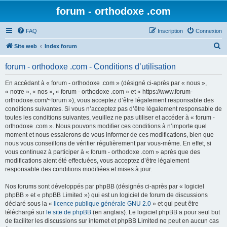
forum - orthodoxe .com
FAQ
Inscription
Connexion
R
Site web
Index forum
e
forum - orthodoxe .com - Conditions d’utilisation
c
h
En accédant à « forum - orthodoxe .com » (désigné ci-après par « nous »,
« notre », « nos », « forum - orthodoxe .com » et « https://www.forum-
e
orthodoxe.com/~forum »), vous acceptez d’être légalement responsable des
r
conditions suivantes. Si vous n’acceptez pas d’être légalement responsable de
toutes les conditions suivantes, veuillez ne pas utiliser et accéder à « forum -
c
orthodoxe .com ». Nous pouvons modifier ces conditions à n’importe quel
h
moment et nous essaierons de vous informer de ces modifications, bien que
nous vous conseillons de vérifier régulièrement par vous-même. En effet, si
e
vous continuez à participer à « forum - orthodoxe .com » après que des
r
modifications aient été effectuées, vous acceptez d’être légalement
responsable des conditions modifiées et mises à jour.
Nos forums sont développés par phpBB (désignés ci-après par « logiciel
phpBB » et « phpBB Limited ») qui est un logiciel de forum de discussions
déclaré sous la «
licence publique générale GNU 2.0
» et qui peut être
téléchargé sur
le site de phpBB
(en anglais). Le logiciel phpBB a pour seul but
de faciliter les discussions sur internet et phpBB Limited ne peut en aucun cas