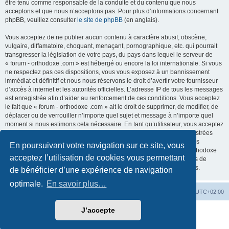
être tenu comme responsable de la conduite et du contenu que nous
acceptons et que nous n’acceptons pas. Pour plus d’informations concernant
phpBB, veuillez consulter
le site de phpBB
(en anglais).
Vous acceptez de ne publier aucun contenu à caractère abusif, obscène,
vulgaire, diffamatoire, choquant, menaçant, pornographique, etc. qui pourrait
transgresser la législation de votre pays, du pays dans lequel le serveur de
« forum - orthodoxe .com » est hébergé ou encore la loi internationale. Si vous
ne respectez pas ces dispositions, vous vous exposez à un bannissement
immédiat et définitif et nous nous réservons le droit d’avertir votre fournisseur
d’accès à internet et les autorités officielles. L’adresse IP de tous les messages
est enregistrée afin d’aider au renforcement de ces conditions. Vous acceptez
le fait que « forum - orthodoxe .com » ait le droit de supprimer, de modifier, de
déplacer ou de verrouiller n’importe quel sujet et message à n’importe quel
moment si nous estimons cela nécessaire. En tant qu’utilisateur, vous acceptez
que toutes les informations que vous avez renseignées soient enregistrées
dans notre base de données. Bien que ces informations ne seront pas
En poursuivant votre navigation sur ce site, vous
diffusées à une tierce partie sans votre consentement, ni « forum - orthodoxe
acceptez l’utilisation de cookies vous permettant
.com », ni phpBB, ne pourront être tenus comme responsables en cas de
tentative de piratage informatique visant à compromettre vos données.
de bénéficier d’une expérience de navigation
optimale.
En savoir plus…
Site web
Index forum
Fuseau horaire sur
UTC+02:00
J’accepte
Développé par
phpBB
® Forum Software © phpBB Limited
Traduction française officielle
©
Qiaeru
Confidentialité
|
Conditions