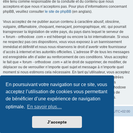
être tenu comme responsable de la conduite et du contenu que nous
acceptons et que nous n’acceptons pas. Pour plus d’informations concernant
phpBB, veuillez consulter
le site de phpBB
(en anglais).
Vous acceptez de ne publier aucun contenu à caractère abusif, obscène,
vulgaire, diffamatoire, choquant, menaçant, pornographique, etc. qui pourrait
transgresser la législation de votre pays, du pays dans lequel le serveur de
« forum - orthodoxe .com » est hébergé ou encore la loi internationale. Si vous
ne respectez pas ces dispositions, vous vous exposez à un bannissement
immédiat et définitif et nous nous réservons le droit d’avertir votre fournisseur
d’accès à internet et les autorités officielles. L’adresse IP de tous les messages
est enregistrée afin d’aider au renforcement de ces conditions. Vous acceptez
le fait que « forum - orthodoxe .com » ait le droit de supprimer, de modifier, de
déplacer ou de verrouiller n’importe quel sujet et message à n’importe quel
moment si nous estimons cela nécessaire. En tant qu’utilisateur, vous acceptez
que toutes les informations que vous avez renseignées soient enregistrées
dans notre base de données. Bien que ces informations ne seront pas
En poursuivant votre navigation sur ce site, vous
diffusées à une tierce partie sans votre consentement, ni « forum - orthodoxe
acceptez l’utilisation de cookies vous permettant
.com », ni phpBB, ne pourront être tenus comme responsables en cas de
tentative de piratage informatique visant à compromettre vos données.
de bénéficier d’une expérience de navigation
optimale.
En savoir plus…
Site web
Index forum
Fuseau horaire sur
UTC+02:00
J’accepte
Développé par
phpBB
® Forum Software © phpBB Limited
Traduction française officielle
©
Qiaeru
Confidentialité
|
Conditions