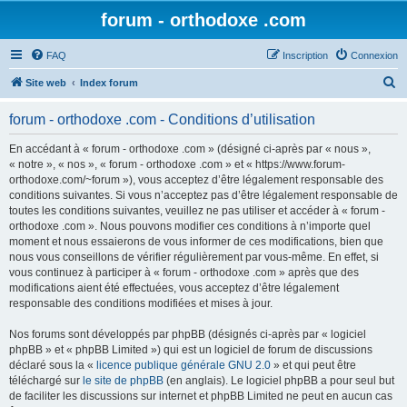
forum - orthodoxe .com
FAQ
Inscription
Connexion
R
Site web
Index forum
e
forum - orthodoxe .com - Conditions d’utilisation
c
h
En accédant à « forum - orthodoxe .com » (désigné ci-après par « nous »,
« notre », « nos », « forum - orthodoxe .com » et « https://www.forum-
e
orthodoxe.com/~forum »), vous acceptez d’être légalement responsable des
r
conditions suivantes. Si vous n’acceptez pas d’être légalement responsable de
toutes les conditions suivantes, veuillez ne pas utiliser et accéder à « forum -
c
orthodoxe .com ». Nous pouvons modifier ces conditions à n’importe quel
h
moment et nous essaierons de vous informer de ces modifications, bien que
nous vous conseillons de vérifier régulièrement par vous-même. En effet, si
e
vous continuez à participer à « forum - orthodoxe .com » après que des
r
modifications aient été effectuées, vous acceptez d’être légalement
responsable des conditions modifiées et mises à jour.
Nos forums sont développés par phpBB (désignés ci-après par « logiciel
phpBB » et « phpBB Limited ») qui est un logiciel de forum de discussions
déclaré sous la «
licence publique générale GNU 2.0
» et qui peut être
téléchargé sur
le site de phpBB
(en anglais). Le logiciel phpBB a pour seul but
de faciliter les discussions sur internet et phpBB Limited ne peut en aucun cas