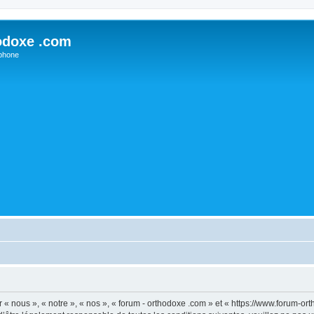
odoxe .com
phone
 « nous », « notre », « nos », « forum - orthodoxe .com » et « https://www.forum-o