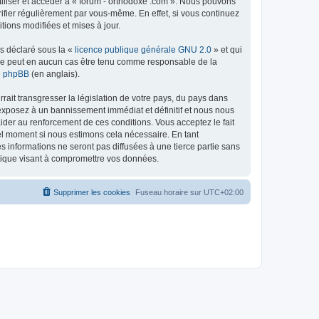
tiliser et accéder à « forum - orthodoxe .com ». Nous pouvons
ifier régulièrement par vous-même. En effet, si vous continuez
tions modifiées et mises à jour.
ns déclaré sous la «
licence publique générale GNU 2.0
» et qui
ed ne peut en aucun cas être tenu comme responsable de la
de phpBB
(en anglais).
ait transgresser la législation de votre pays, du pays dans
 exposez à un bannissement immédiat et définitif et nous nous
d’aider au renforcement de ces conditions. Vous acceptez le fait
uel moment si nous estimons cela nécessaire. En tant
 informations ne seront pas diffusées à une tierce partie sans
atique visant à compromettre vos données.
Supprimer les cookies
Fuseau horaire sur
UTC+02:00