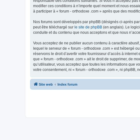
responsable des conditions suivantes. Si vous n’acceptez pas d
modifier ces conditions à n’importe quel moment et nous essaie
à participer à « forum - orthodoxe .com » après que des modific
Nos forums sont développés par phpBB (désignés ci-après par «
peut être téléchargé sur
le site de phpBB
(en anglais). Le logic
conduite et du contenu que nous acceptons et que nous n’acce
Vous acceptez de ne publier aucun contenu à caractère abusif, 
lequel le serveur de « forum - orthodoxe .com » est hébergé ou
réservons le droit d’avertir votre fournisseur d’accès à internet
que « forum - orthodoxe .com » ait le droit de supprimer, de mo
qu’utilisateur, vous acceptez que toutes les informations que 
votre consentement, ni « forum - orthodoxe .com », ni phpBB, 
Site web
Index forum