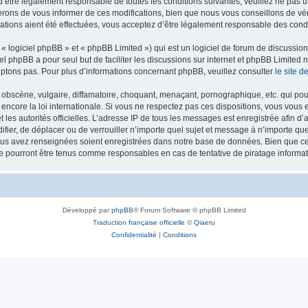
’être légalement responsable de toutes les conditions suivantes, veuillez ne pas u
rons de vous informer de ces modifications, bien que nous vous conseillons de vér
ations aient été effectuées, vous acceptez d’être légalement responsable des condi
 logiciel phpBB » et « phpBB Limited ») qui est un logiciel de forum de discussio
iel phpBB a pour seul but de faciliter les discussions sur internet et phpBB Limit
ptons pas. Pour plus d’informations concernant phpBB, veuillez consulter
le site 
obscène, vulgaire, diffamatoire, choquant, menaçant, pornographique, etc. qui pourr
 encore la loi internationale. Si vous ne respectez pas ces dispositions, vous vous
 et les autorités officielles. L’adresse IP de tous les messages est enregistrée afin 
difier, de déplacer ou de verrouiller n’importe quel sujet et message à n’importe q
vous avez renseignées soient enregistrées dans notre base de données. Bien que ces
ne pourront être tenus comme responsables en cas de tentative de piratage inform
Développé par
phpBB
® Forum Software © phpBB Limited
Traduction française officielle
©
Qiaeru
Confidentialité
|
Conditions