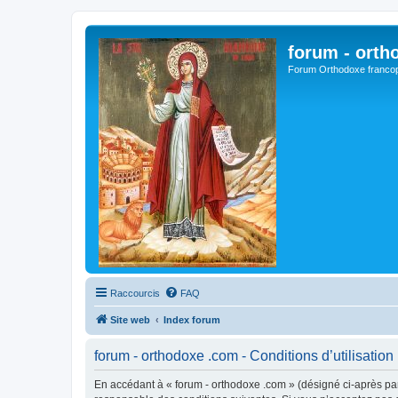
forum - orth
Forum Orthodoxe franco
Raccourcis
FAQ
Site web
Index forum
forum - orthodoxe .com - Conditions d’utilisation
En accédant à « forum - orthodoxe .com » (désigné ci-après par