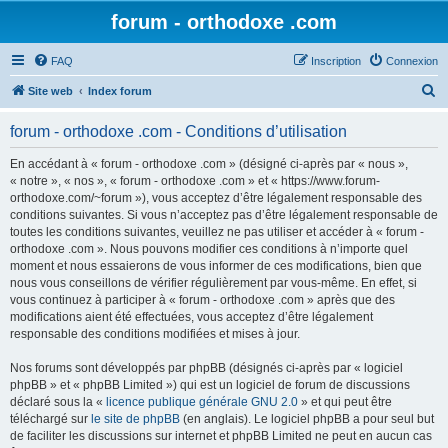
forum - orthodoxe .com
FAQ
Inscription
Connexion
R
Site web
Index forum
e
forum - orthodoxe .com - Conditions d’utilisation
c
h
En accédant à « forum - orthodoxe .com » (désigné ci-après par « nous »,
« notre », « nos », « forum - orthodoxe .com » et « https://www.forum-
e
orthodoxe.com/~forum »), vous acceptez d’être légalement responsable des
r
conditions suivantes. Si vous n’acceptez pas d’être légalement responsable de
toutes les conditions suivantes, veuillez ne pas utiliser et accéder à « forum -
c
orthodoxe .com ». Nous pouvons modifier ces conditions à n’importe quel
h
moment et nous essaierons de vous informer de ces modifications, bien que
nous vous conseillons de vérifier régulièrement par vous-même. En effet, si
e
vous continuez à participer à « forum - orthodoxe .com » après que des
r
modifications aient été effectuées, vous acceptez d’être légalement
responsable des conditions modifiées et mises à jour.
Nos forums sont développés par phpBB (désignés ci-après par « logiciel
phpBB » et « phpBB Limited ») qui est un logiciel de forum de discussions
déclaré sous la «
licence publique générale GNU 2.0
» et qui peut être
téléchargé sur
le site de phpBB
(en anglais). Le logiciel phpBB a pour seul but
de faciliter les discussions sur internet et phpBB Limited ne peut en aucun cas