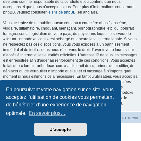
être tenu comme responsable de la conduite et du contenu que nous
acceptons et que nous n’acceptons pas. Pour plus d’informations concernant
phpBB, veuillez consulter
le site de phpBB
(en anglais).
Vous acceptez de ne publier aucun contenu à caractère abusif, obscène,
vulgaire, diffamatoire, choquant, menaçant, pornographique, etc. qui pourrait
transgresser la législation de votre pays, du pays dans lequel le serveur de
« forum - orthodoxe .com » est hébergé ou encore la loi internationale. Si vous
ne respectez pas ces dispositions, vous vous exposez à un bannissement
immédiat et définitif et nous nous réservons le droit d’avertir votre fournisseur
d’accès à internet et les autorités officielles. L’adresse IP de tous les messages
est enregistrée afin d’aider au renforcement de ces conditions. Vous acceptez
le fait que « forum - orthodoxe .com » ait le droit de supprimer, de modifier, de
déplacer ou de verrouiller n’importe quel sujet et message à n’importe quel
moment si nous estimons cela nécessaire. En tant qu’utilisateur, vous acceptez
que toutes les informations que vous avez renseignées soient enregistrées
dans notre base de données. Bien que ces informations ne seront pas
En poursuivant votre navigation sur ce site, vous
diffusées à une tierce partie sans votre consentement, ni « forum - orthodoxe
acceptez l’utilisation de cookies vous permettant
.com », ni phpBB, ne pourront être tenus comme responsables en cas de
tentative de piratage informatique visant à compromettre vos données.
de bénéficier d’une expérience de navigation
optimale.
En savoir plus…
Site web
Index forum
Fuseau horaire sur
UTC+02:00
J’accepte
Développé par
phpBB
® Forum Software © phpBB Limited
Traduction française officielle
©
Qiaeru
Confidentialité
|
Conditions