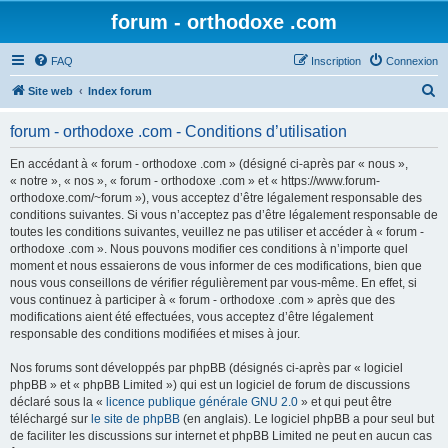
forum - orthodoxe .com
FAQ
Inscription
Connexion
R
Site web
Index forum
e
forum - orthodoxe .com - Conditions d’utilisation
c
h
En accédant à « forum - orthodoxe .com » (désigné ci-après par « nous »,
« notre », « nos », « forum - orthodoxe .com » et « https://www.forum-
e
orthodoxe.com/~forum »), vous acceptez d’être légalement responsable des
r
conditions suivantes. Si vous n’acceptez pas d’être légalement responsable de
toutes les conditions suivantes, veuillez ne pas utiliser et accéder à « forum -
c
orthodoxe .com ». Nous pouvons modifier ces conditions à n’importe quel
h
moment et nous essaierons de vous informer de ces modifications, bien que
nous vous conseillons de vérifier régulièrement par vous-même. En effet, si
e
vous continuez à participer à « forum - orthodoxe .com » après que des
r
modifications aient été effectuées, vous acceptez d’être légalement
responsable des conditions modifiées et mises à jour.
Nos forums sont développés par phpBB (désignés ci-après par « logiciel
phpBB » et « phpBB Limited ») qui est un logiciel de forum de discussions
déclaré sous la «
licence publique générale GNU 2.0
» et qui peut être
téléchargé sur
le site de phpBB
(en anglais). Le logiciel phpBB a pour seul but
de faciliter les discussions sur internet et phpBB Limited ne peut en aucun cas