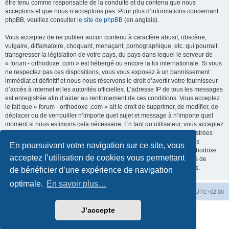
être tenu comme responsable de la conduite et du contenu que nous
acceptons et que nous n’acceptons pas. Pour plus d’informations concernant
phpBB, veuillez consulter
le site de phpBB
(en anglais).
Vous acceptez de ne publier aucun contenu à caractère abusif, obscène,
vulgaire, diffamatoire, choquant, menaçant, pornographique, etc. qui pourrait
transgresser la législation de votre pays, du pays dans lequel le serveur de
« forum - orthodoxe .com » est hébergé ou encore la loi internationale. Si vous
ne respectez pas ces dispositions, vous vous exposez à un bannissement
immédiat et définitif et nous nous réservons le droit d’avertir votre fournisseur
d’accès à internet et les autorités officielles. L’adresse IP de tous les messages
est enregistrée afin d’aider au renforcement de ces conditions. Vous acceptez
le fait que « forum - orthodoxe .com » ait le droit de supprimer, de modifier, de
déplacer ou de verrouiller n’importe quel sujet et message à n’importe quel
moment si nous estimons cela nécessaire. En tant qu’utilisateur, vous acceptez
que toutes les informations que vous avez renseignées soient enregistrées
dans notre base de données. Bien que ces informations ne seront pas
En poursuivant votre navigation sur ce site, vous
diffusées à une tierce partie sans votre consentement, ni « forum - orthodoxe
acceptez l’utilisation de cookies vous permettant
.com », ni phpBB, ne pourront être tenus comme responsables en cas de
tentative de piratage informatique visant à compromettre vos données.
de bénéficier d’une expérience de navigation
optimale.
En savoir plus…
Site web
Index forum
Fuseau horaire sur
UTC+02:00
J’accepte
Développé par
phpBB
® Forum Software © phpBB Limited
Traduction française officielle
©
Qiaeru
Confidentialité
|
Conditions