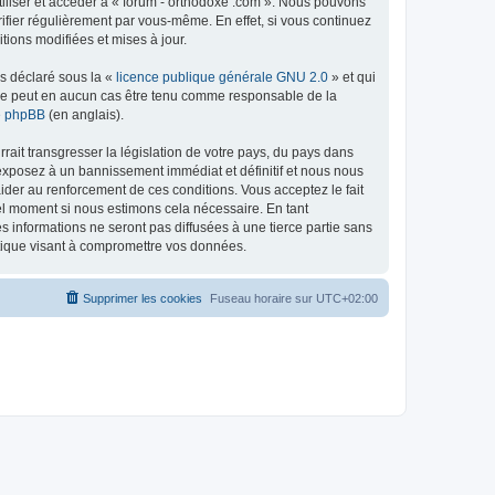
tiliser et accéder à « forum - orthodoxe .com ». Nous pouvons
ifier régulièrement par vous-même. En effet, si vous continuez
tions modifiées et mises à jour.
ns déclaré sous la «
licence publique générale GNU 2.0
» et qui
ed ne peut en aucun cas être tenu comme responsable de la
de phpBB
(en anglais).
ait transgresser la législation de votre pays, du pays dans
 exposez à un bannissement immédiat et définitif et nous nous
d’aider au renforcement de ces conditions. Vous acceptez le fait
uel moment si nous estimons cela nécessaire. En tant
 informations ne seront pas diffusées à une tierce partie sans
atique visant à compromettre vos données.
Supprimer les cookies
Fuseau horaire sur
UTC+02:00