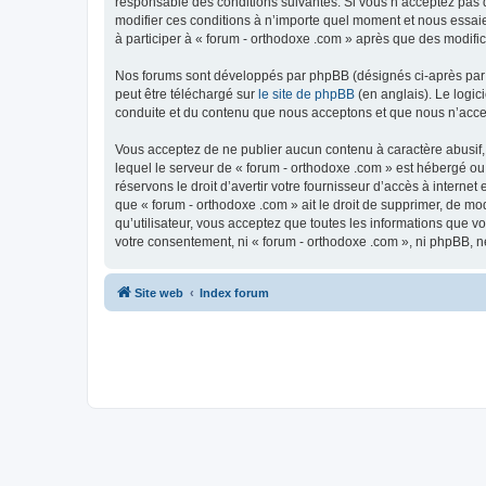
responsable des conditions suivantes. Si vous n’acceptez pas d
modifier ces conditions à n’importe quel moment et nous essaie
à participer à « forum - orthodoxe .com » après que des modific
Nos forums sont développés par phpBB (désignés ci-après par «
peut être téléchargé sur
le site de phpBB
(en anglais). Le logic
conduite et du contenu que nous acceptons et que nous n’acce
Vous acceptez de ne publier aucun contenu à caractère abusif, 
lequel le serveur de « forum - orthodoxe .com » est hébergé ou
réservons le droit d’avertir votre fournisseur d’accès à internet
que « forum - orthodoxe .com » ait le droit de supprimer, de mo
qu’utilisateur, vous acceptez que toutes les informations que 
votre consentement, ni « forum - orthodoxe .com », ni phpBB, 
Site web
Index forum