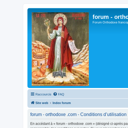
forum - orth
Forum Orthodoxe franco
Raccourcis
FAQ
Site web
Index forum
forum - orthodoxe .com - Conditions d’utilisation
En accédant à « forum - orthodoxe .com » (désigné ci-après par