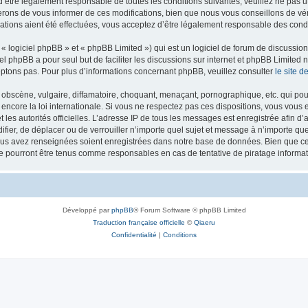
’être légalement responsable de toutes les conditions suivantes, veuillez ne pas u
rons de vous informer de ces modifications, bien que nous vous conseillons de vér
ations aient été effectuées, vous acceptez d’être légalement responsable des condi
 logiciel phpBB » et « phpBB Limited ») qui est un logiciel de forum de discussio
iel phpBB a pour seul but de faciliter les discussions sur internet et phpBB Limit
ptons pas. Pour plus d’informations concernant phpBB, veuillez consulter
le site 
obscène, vulgaire, diffamatoire, choquant, menaçant, pornographique, etc. qui pourr
 encore la loi internationale. Si vous ne respectez pas ces dispositions, vous vous
 et les autorités officielles. L’adresse IP de tous les messages est enregistrée afin 
difier, de déplacer ou de verrouiller n’importe quel sujet et message à n’importe q
vous avez renseignées soient enregistrées dans notre base de données. Bien que ces
ne pourront être tenus comme responsables en cas de tentative de piratage inform
Développé par
phpBB
® Forum Software © phpBB Limited
Traduction française officielle
©
Qiaeru
Confidentialité
|
Conditions