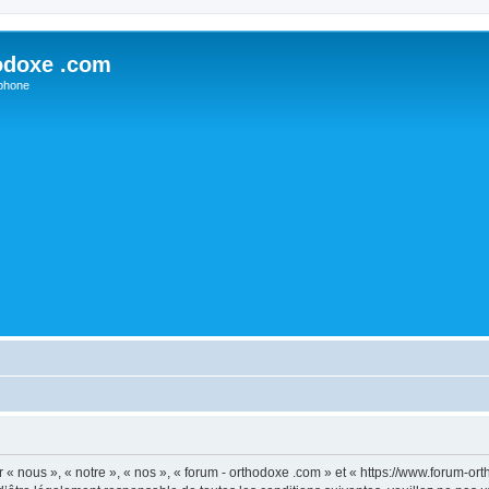
odoxe .com
phone
 « nous », « notre », « nos », « forum - orthodoxe .com » et « https://www.forum-o