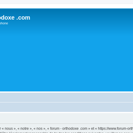
odoxe .com
phone
 « nous », « notre », « nos », « forum - orthodoxe .com » et « https://www.forum-o