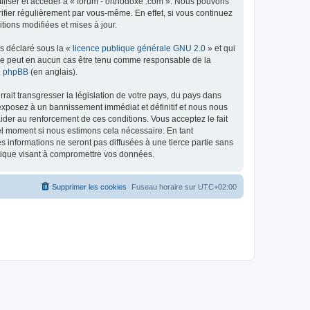
tiliser et accéder à « forum - orthodoxe .com ». Nous pouvons
ifier régulièrement par vous-même. En effet, si vous continuez
tions modifiées et mises à jour.
ns déclaré sous la «
licence publique générale GNU 2.0
» et qui
ed ne peut en aucun cas être tenu comme responsable de la
de phpBB
(en anglais).
ait transgresser la législation de votre pays, du pays dans
 exposez à un bannissement immédiat et définitif et nous nous
d’aider au renforcement de ces conditions. Vous acceptez le fait
uel moment si nous estimons cela nécessaire. En tant
 informations ne seront pas diffusées à une tierce partie sans
atique visant à compromettre vos données.
Supprimer les cookies
Fuseau horaire sur
UTC+02:00