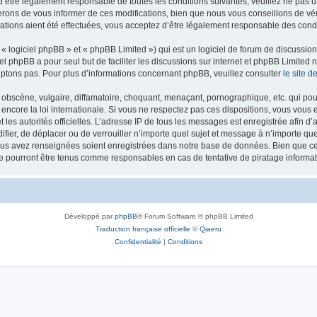
’être légalement responsable de toutes les conditions suivantes, veuillez ne pas u
rons de vous informer de ces modifications, bien que nous vous conseillons de vér
ations aient été effectuées, vous acceptez d’être légalement responsable des condi
 logiciel phpBB » et « phpBB Limited ») qui est un logiciel de forum de discussio
iel phpBB a pour seul but de faciliter les discussions sur internet et phpBB Limit
ptons pas. Pour plus d’informations concernant phpBB, veuillez consulter
le site 
obscène, vulgaire, diffamatoire, choquant, menaçant, pornographique, etc. qui pourr
 encore la loi internationale. Si vous ne respectez pas ces dispositions, vous vous
 et les autorités officielles. L’adresse IP de tous les messages est enregistrée afin 
difier, de déplacer ou de verrouiller n’importe quel sujet et message à n’importe q
vous avez renseignées soient enregistrées dans notre base de données. Bien que ces
ne pourront être tenus comme responsables en cas de tentative de piratage inform
Développé par
phpBB
® Forum Software © phpBB Limited
Traduction française officielle
©
Qiaeru
Confidentialité
|
Conditions