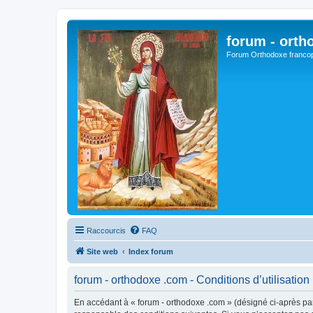
forum - orth
Forum Orthodoxe franco
Raccourcis
FAQ
Site web
Index forum
forum - orthodoxe .com - Conditions d’utilisation
En accédant à « forum - orthodoxe .com » (désigné ci-après par