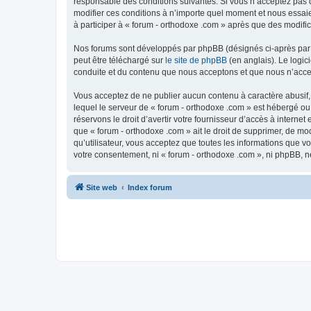
responsable des conditions suivantes. Si vous n’acceptez pas d
modifier ces conditions à n’importe quel moment et nous essaie
à participer à « forum - orthodoxe .com » après que des modific
Nos forums sont développés par phpBB (désignés ci-après par «
peut être téléchargé sur
le site de phpBB
(en anglais). Le logic
conduite et du contenu que nous acceptons et que nous n’acce
Vous acceptez de ne publier aucun contenu à caractère abusif, 
lequel le serveur de « forum - orthodoxe .com » est hébergé ou
réservons le droit d’avertir votre fournisseur d’accès à internet
que « forum - orthodoxe .com » ait le droit de supprimer, de mo
qu’utilisateur, vous acceptez que toutes les informations que 
votre consentement, ni « forum - orthodoxe .com », ni phpBB, 
Site web
Index forum