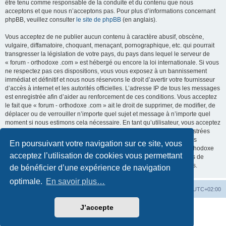
être tenu comme responsable de la conduite et du contenu que nous
acceptons et que nous n’acceptons pas. Pour plus d’informations concernant
phpBB, veuillez consulter
le site de phpBB
(en anglais).
Vous acceptez de ne publier aucun contenu à caractère abusif, obscène,
vulgaire, diffamatoire, choquant, menaçant, pornographique, etc. qui pourrait
transgresser la législation de votre pays, du pays dans lequel le serveur de
« forum - orthodoxe .com » est hébergé ou encore la loi internationale. Si vous
ne respectez pas ces dispositions, vous vous exposez à un bannissement
immédiat et définitif et nous nous réservons le droit d’avertir votre fournisseur
d’accès à internet et les autorités officielles. L’adresse IP de tous les messages
est enregistrée afin d’aider au renforcement de ces conditions. Vous acceptez
le fait que « forum - orthodoxe .com » ait le droit de supprimer, de modifier, de
déplacer ou de verrouiller n’importe quel sujet et message à n’importe quel
moment si nous estimons cela nécessaire. En tant qu’utilisateur, vous acceptez
que toutes les informations que vous avez renseignées soient enregistrées
dans notre base de données. Bien que ces informations ne seront pas
En poursuivant votre navigation sur ce site, vous
diffusées à une tierce partie sans votre consentement, ni « forum - orthodoxe
acceptez l’utilisation de cookies vous permettant
.com », ni phpBB, ne pourront être tenus comme responsables en cas de
tentative de piratage informatique visant à compromettre vos données.
de bénéficier d’une expérience de navigation
optimale.
En savoir plus…
Site web
Index forum
Fuseau horaire sur
UTC+02:00
J’accepte
Développé par
phpBB
® Forum Software © phpBB Limited
Traduction française officielle
©
Qiaeru
Confidentialité
|
Conditions