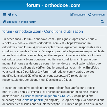
forum - orthodoxe .com
FAQ
Inscription
Connexion
R
Site web
Index forum
e
forum - orthodoxe .com - Conditions d’utilisation
c
h
En accédant à « forum - orthodoxe .com » (désigné ci-après par « nous »,
« notre », « nos », « forum - orthodoxe .com » et « https://www.forum-
e
orthodoxe.com/~forum »), vous acceptez d’être légalement responsable des
r
conditions suivantes. Si vous n’acceptez pas d’être légalement responsable de
toutes les conditions suivantes, veuillez ne pas utiliser et accéder à « forum -
c
orthodoxe .com ». Nous pouvons modifier ces conditions à n’importe quel
h
moment et nous essaierons de vous informer de ces modifications, bien que
nous vous conseillons de vérifier régulièrement par vous-même. En effet, si
e
vous continuez à participer à « forum - orthodoxe .com » après que des
r
modifications aient été effectuées, vous acceptez d’être légalement
responsable des conditions modifiées et mises à jour.
Nos forums sont développés par phpBB (désignés ci-après par « logiciel
phpBB » et « phpBB Limited ») qui est un logiciel de forum de discussions
déclaré sous la «
licence publique générale GNU 2.0
» et qui peut être
téléchargé sur
le site de phpBB
(en anglais). Le logiciel phpBB a pour seul but
de faciliter les discussions sur internet et phpBB Limited ne peut en aucun cas