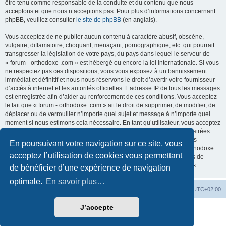
être tenu comme responsable de la conduite et du contenu que nous
acceptons et que nous n’acceptons pas. Pour plus d’informations concernant
phpBB, veuillez consulter
le site de phpBB
(en anglais).
Vous acceptez de ne publier aucun contenu à caractère abusif, obscène,
vulgaire, diffamatoire, choquant, menaçant, pornographique, etc. qui pourrait
transgresser la législation de votre pays, du pays dans lequel le serveur de
« forum - orthodoxe .com » est hébergé ou encore la loi internationale. Si vous
ne respectez pas ces dispositions, vous vous exposez à un bannissement
immédiat et définitif et nous nous réservons le droit d’avertir votre fournisseur
d’accès à internet et les autorités officielles. L’adresse IP de tous les messages
est enregistrée afin d’aider au renforcement de ces conditions. Vous acceptez
le fait que « forum - orthodoxe .com » ait le droit de supprimer, de modifier, de
déplacer ou de verrouiller n’importe quel sujet et message à n’importe quel
moment si nous estimons cela nécessaire. En tant qu’utilisateur, vous acceptez
que toutes les informations que vous avez renseignées soient enregistrées
dans notre base de données. Bien que ces informations ne seront pas
En poursuivant votre navigation sur ce site, vous
diffusées à une tierce partie sans votre consentement, ni « forum - orthodoxe
acceptez l’utilisation de cookies vous permettant
.com », ni phpBB, ne pourront être tenus comme responsables en cas de
tentative de piratage informatique visant à compromettre vos données.
de bénéficier d’une expérience de navigation
optimale.
En savoir plus…
Site web
Index forum
Fuseau horaire sur
UTC+02:00
J’accepte
Développé par
phpBB
® Forum Software © phpBB Limited
Traduction française officielle
©
Qiaeru
Confidentialité
|
Conditions