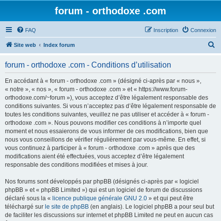
forum - orthodoxe .com
FAQ
Inscription
Connexion
R
Site web
Index forum
e
forum - orthodoxe .com - Conditions d’utilisation
c
h
En accédant à « forum - orthodoxe .com » (désigné ci-après par « nous »,
« notre », « nos », « forum - orthodoxe .com » et « https://www.forum-
e
orthodoxe.com/~forum »), vous acceptez d’être légalement responsable des
r
conditions suivantes. Si vous n’acceptez pas d’être légalement responsable de
toutes les conditions suivantes, veuillez ne pas utiliser et accéder à « forum -
c
orthodoxe .com ». Nous pouvons modifier ces conditions à n’importe quel
h
moment et nous essaierons de vous informer de ces modifications, bien que
nous vous conseillons de vérifier régulièrement par vous-même. En effet, si
e
vous continuez à participer à « forum - orthodoxe .com » après que des
r
modifications aient été effectuées, vous acceptez d’être légalement
responsable des conditions modifiées et mises à jour.
Nos forums sont développés par phpBB (désignés ci-après par « logiciel
phpBB » et « phpBB Limited ») qui est un logiciel de forum de discussions
déclaré sous la «
licence publique générale GNU 2.0
» et qui peut être
téléchargé sur
le site de phpBB
(en anglais). Le logiciel phpBB a pour seul but
de faciliter les discussions sur internet et phpBB Limited ne peut en aucun cas