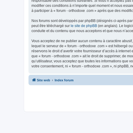
responsable des conditions suivantes. Si vous n’acceptez pas d
modifier ces conditions à n’importe quel moment et nous essaie
à participer à « forum - orthodoxe .com » après que des modific
Nos forums sont développés par phpBB (désignés ci-après par «
peut être téléchargé sur
le site de phpBB
(en anglais). Le logic
conduite et du contenu que nous acceptons et que nous n’acce
Vous acceptez de ne publier aucun contenu à caractère abusif, 
lequel le serveur de « forum - orthodoxe .com » est hébergé ou
réservons le droit d’avertir votre fournisseur d’accès à internet
que « forum - orthodoxe .com » ait le droit de supprimer, de mo
qu’utilisateur, vous acceptez que toutes les informations que 
votre consentement, ni « forum - orthodoxe .com », ni phpBB, 
Site web
Index forum