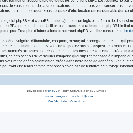
’être légalement responsable de toutes les conditions suivantes, veuillez ne pas u
rons de vous informer de ces modifications, bien que nous vous conseillons de vér
ations aient été effectuées, vous acceptez d’être légalement responsable des condi
 logiciel phpBB » et « phpBB Limited ») qui est un logiciel de forum de discussio
iel phpBB a pour seul but de faciliter les discussions sur internet et phpBB Limit
ptons pas. Pour plus d’informations concernant phpBB, veuillez consulter
le site 
obscène, vulgaire, diffamatoire, choquant, menaçant, pornographique, etc. qui pourr
 encore la loi internationale. Si vous ne respectez pas ces dispositions, vous vous
 et les autorités officielles. L’adresse IP de tous les messages est enregistrée afin 
difier, de déplacer ou de verrouiller n’importe quel sujet et message à n’importe q
vous avez renseignées soient enregistrées dans notre base de données. Bien que ces
ne pourront être tenus comme responsables en cas de tentative de piratage inform
Développé par
phpBB
® Forum Software © phpBB Limited
Traduction française officielle
©
Qiaeru
Confidentialité
|
Conditions