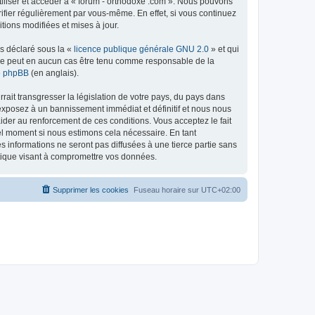
tiliser et accéder à « forum - orthodoxe .com ». Nous pouvons
ifier régulièrement par vous-même. En effet, si vous continuez
tions modifiées et mises à jour.
ns déclaré sous la «
licence publique générale GNU 2.0
» et qui
ed ne peut en aucun cas être tenu comme responsable de la
de phpBB
(en anglais).
ait transgresser la législation de votre pays, du pays dans
 exposez à un bannissement immédiat et définitif et nous nous
d’aider au renforcement de ces conditions. Vous acceptez le fait
uel moment si nous estimons cela nécessaire. En tant
 informations ne seront pas diffusées à une tierce partie sans
atique visant à compromettre vos données.
Supprimer les cookies
Fuseau horaire sur
UTC+02:00