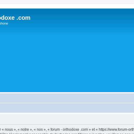
odoxe .com
phone
 « nous », « notre », « nos », « forum - orthodoxe .com » et « https://www.forum-o