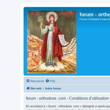
forum - orth
Forum Orthodoxe franco
Raccourcis
FAQ
Site web
Index forum
forum - orthodoxe .com - Conditions d’utilisation
En accédant à « forum - orthodoxe .com » (désigné ci-après par