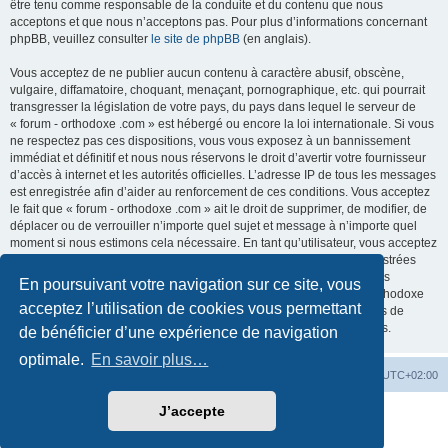
être tenu comme responsable de la conduite et du contenu que nous
acceptons et que nous n’acceptons pas. Pour plus d’informations concernant
phpBB, veuillez consulter
le site de phpBB
(en anglais).
Vous acceptez de ne publier aucun contenu à caractère abusif, obscène,
vulgaire, diffamatoire, choquant, menaçant, pornographique, etc. qui pourrait
transgresser la législation de votre pays, du pays dans lequel le serveur de
« forum - orthodoxe .com » est hébergé ou encore la loi internationale. Si vous
ne respectez pas ces dispositions, vous vous exposez à un bannissement
immédiat et définitif et nous nous réservons le droit d’avertir votre fournisseur
d’accès à internet et les autorités officielles. L’adresse IP de tous les messages
est enregistrée afin d’aider au renforcement de ces conditions. Vous acceptez
le fait que « forum - orthodoxe .com » ait le droit de supprimer, de modifier, de
déplacer ou de verrouiller n’importe quel sujet et message à n’importe quel
moment si nous estimons cela nécessaire. En tant qu’utilisateur, vous acceptez
que toutes les informations que vous avez renseignées soient enregistrées
dans notre base de données. Bien que ces informations ne seront pas
En poursuivant votre navigation sur ce site, vous
diffusées à une tierce partie sans votre consentement, ni « forum - orthodoxe
acceptez l’utilisation de cookies vous permettant
.com », ni phpBB, ne pourront être tenus comme responsables en cas de
tentative de piratage informatique visant à compromettre vos données.
de bénéficier d’une expérience de navigation
optimale.
En savoir plus…
Site web
Index forum
Fuseau horaire sur
UTC+02:00
J’accepte
Développé par
phpBB
® Forum Software © phpBB Limited
Traduction française officielle
©
Qiaeru
Confidentialité
|
Conditions