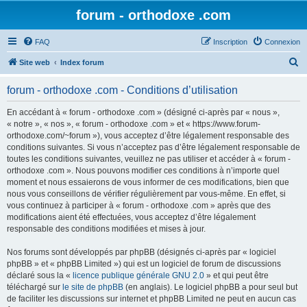
forum - orthodoxe .com
FAQ
Inscription
Connexion
R
Site web
Index forum
e
forum - orthodoxe .com - Conditions d’utilisation
c
h
En accédant à « forum - orthodoxe .com » (désigné ci-après par « nous »,
« notre », « nos », « forum - orthodoxe .com » et « https://www.forum-
e
orthodoxe.com/~forum »), vous acceptez d’être légalement responsable des
r
conditions suivantes. Si vous n’acceptez pas d’être légalement responsable de
toutes les conditions suivantes, veuillez ne pas utiliser et accéder à « forum -
c
orthodoxe .com ». Nous pouvons modifier ces conditions à n’importe quel
h
moment et nous essaierons de vous informer de ces modifications, bien que
nous vous conseillons de vérifier régulièrement par vous-même. En effet, si
e
vous continuez à participer à « forum - orthodoxe .com » après que des
r
modifications aient été effectuées, vous acceptez d’être légalement
responsable des conditions modifiées et mises à jour.
Nos forums sont développés par phpBB (désignés ci-après par « logiciel
phpBB » et « phpBB Limited ») qui est un logiciel de forum de discussions
déclaré sous la «
licence publique générale GNU 2.0
» et qui peut être
téléchargé sur
le site de phpBB
(en anglais). Le logiciel phpBB a pour seul but
de faciliter les discussions sur internet et phpBB Limited ne peut en aucun cas