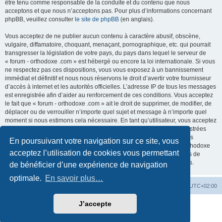
être tenu comme responsable de la conduite et du contenu que nous
acceptons et que nous n’acceptons pas. Pour plus d’informations concernant
phpBB, veuillez consulter
le site de phpBB
(en anglais).
Vous acceptez de ne publier aucun contenu à caractère abusif, obscène,
vulgaire, diffamatoire, choquant, menaçant, pornographique, etc. qui pourrait
transgresser la législation de votre pays, du pays dans lequel le serveur de
« forum - orthodoxe .com » est hébergé ou encore la loi internationale. Si vous
ne respectez pas ces dispositions, vous vous exposez à un bannissement
immédiat et définitif et nous nous réservons le droit d’avertir votre fournisseur
d’accès à internet et les autorités officielles. L’adresse IP de tous les messages
est enregistrée afin d’aider au renforcement de ces conditions. Vous acceptez
le fait que « forum - orthodoxe .com » ait le droit de supprimer, de modifier, de
déplacer ou de verrouiller n’importe quel sujet et message à n’importe quel
moment si nous estimons cela nécessaire. En tant qu’utilisateur, vous acceptez
que toutes les informations que vous avez renseignées soient enregistrées
dans notre base de données. Bien que ces informations ne seront pas
En poursuivant votre navigation sur ce site, vous
diffusées à une tierce partie sans votre consentement, ni « forum - orthodoxe
acceptez l’utilisation de cookies vous permettant
.com », ni phpBB, ne pourront être tenus comme responsables en cas de
tentative de piratage informatique visant à compromettre vos données.
de bénéficier d’une expérience de navigation
optimale.
En savoir plus…
Site web
Index forum
Fuseau horaire sur
UTC+02:00
J’accepte
Développé par
phpBB
® Forum Software © phpBB Limited
Traduction française officielle
©
Qiaeru
Confidentialité
|
Conditions