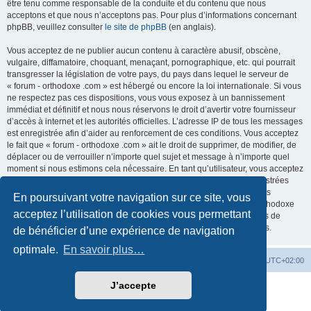
être tenu comme responsable de la conduite et du contenu que nous
acceptons et que nous n’acceptons pas. Pour plus d’informations concernant
phpBB, veuillez consulter
le site de phpBB
(en anglais).
Vous acceptez de ne publier aucun contenu à caractère abusif, obscène,
vulgaire, diffamatoire, choquant, menaçant, pornographique, etc. qui pourrait
transgresser la législation de votre pays, du pays dans lequel le serveur de
« forum - orthodoxe .com » est hébergé ou encore la loi internationale. Si vous
ne respectez pas ces dispositions, vous vous exposez à un bannissement
immédiat et définitif et nous nous réservons le droit d’avertir votre fournisseur
d’accès à internet et les autorités officielles. L’adresse IP de tous les messages
est enregistrée afin d’aider au renforcement de ces conditions. Vous acceptez
le fait que « forum - orthodoxe .com » ait le droit de supprimer, de modifier, de
déplacer ou de verrouiller n’importe quel sujet et message à n’importe quel
moment si nous estimons cela nécessaire. En tant qu’utilisateur, vous acceptez
que toutes les informations que vous avez renseignées soient enregistrées
dans notre base de données. Bien que ces informations ne seront pas
En poursuivant votre navigation sur ce site, vous
diffusées à une tierce partie sans votre consentement, ni « forum - orthodoxe
acceptez l’utilisation de cookies vous permettant
.com », ni phpBB, ne pourront être tenus comme responsables en cas de
tentative de piratage informatique visant à compromettre vos données.
de bénéficier d’une expérience de navigation
optimale.
En savoir plus…
Site web
Index forum
Fuseau horaire sur
UTC+02:00
J’accepte
Développé par
phpBB
® Forum Software © phpBB Limited
Traduction française officielle
©
Qiaeru
Confidentialité
|
Conditions