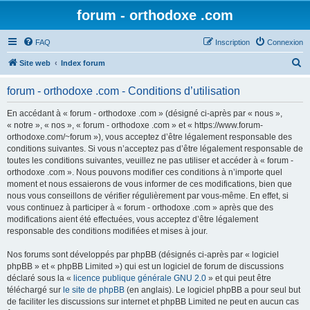
forum - orthodoxe .com
FAQ
Inscription
Connexion
R
Site web
Index forum
e
forum - orthodoxe .com - Conditions d’utilisation
c
h
En accédant à « forum - orthodoxe .com » (désigné ci-après par « nous »,
« notre », « nos », « forum - orthodoxe .com » et « https://www.forum-
e
orthodoxe.com/~forum »), vous acceptez d’être légalement responsable des
r
conditions suivantes. Si vous n’acceptez pas d’être légalement responsable de
toutes les conditions suivantes, veuillez ne pas utiliser et accéder à « forum -
c
orthodoxe .com ». Nous pouvons modifier ces conditions à n’importe quel
h
moment et nous essaierons de vous informer de ces modifications, bien que
nous vous conseillons de vérifier régulièrement par vous-même. En effet, si
e
vous continuez à participer à « forum - orthodoxe .com » après que des
r
modifications aient été effectuées, vous acceptez d’être légalement
responsable des conditions modifiées et mises à jour.
Nos forums sont développés par phpBB (désignés ci-après par « logiciel
phpBB » et « phpBB Limited ») qui est un logiciel de forum de discussions
déclaré sous la «
licence publique générale GNU 2.0
» et qui peut être
téléchargé sur
le site de phpBB
(en anglais). Le logiciel phpBB a pour seul but
de faciliter les discussions sur internet et phpBB Limited ne peut en aucun cas