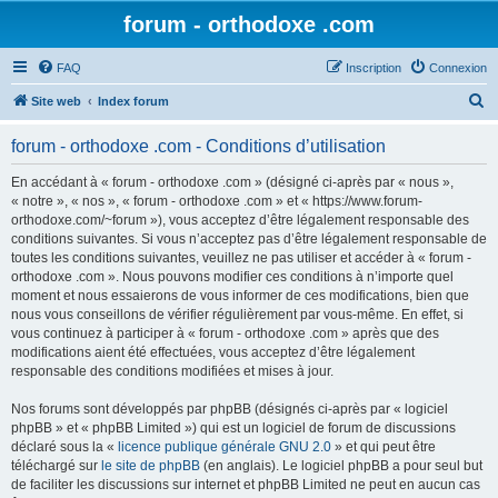
forum - orthodoxe .com
FAQ
Inscription
Connexion
R
Site web
Index forum
e
forum - orthodoxe .com - Conditions d’utilisation
c
h
En accédant à « forum - orthodoxe .com » (désigné ci-après par « nous »,
« notre », « nos », « forum - orthodoxe .com » et « https://www.forum-
e
orthodoxe.com/~forum »), vous acceptez d’être légalement responsable des
r
conditions suivantes. Si vous n’acceptez pas d’être légalement responsable de
toutes les conditions suivantes, veuillez ne pas utiliser et accéder à « forum -
c
orthodoxe .com ». Nous pouvons modifier ces conditions à n’importe quel
h
moment et nous essaierons de vous informer de ces modifications, bien que
nous vous conseillons de vérifier régulièrement par vous-même. En effet, si
e
vous continuez à participer à « forum - orthodoxe .com » après que des
r
modifications aient été effectuées, vous acceptez d’être légalement
responsable des conditions modifiées et mises à jour.
Nos forums sont développés par phpBB (désignés ci-après par « logiciel
phpBB » et « phpBB Limited ») qui est un logiciel de forum de discussions
déclaré sous la «
licence publique générale GNU 2.0
» et qui peut être
téléchargé sur
le site de phpBB
(en anglais). Le logiciel phpBB a pour seul but
de faciliter les discussions sur internet et phpBB Limited ne peut en aucun cas