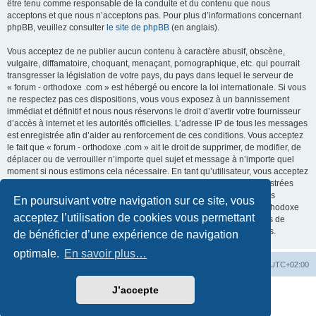
être tenu comme responsable de la conduite et du contenu que nous
acceptons et que nous n’acceptons pas. Pour plus d’informations concernant
phpBB, veuillez consulter
le site de phpBB
(en anglais).
Vous acceptez de ne publier aucun contenu à caractère abusif, obscène,
vulgaire, diffamatoire, choquant, menaçant, pornographique, etc. qui pourrait
transgresser la législation de votre pays, du pays dans lequel le serveur de
« forum - orthodoxe .com » est hébergé ou encore la loi internationale. Si vous
ne respectez pas ces dispositions, vous vous exposez à un bannissement
immédiat et définitif et nous nous réservons le droit d’avertir votre fournisseur
d’accès à internet et les autorités officielles. L’adresse IP de tous les messages
est enregistrée afin d’aider au renforcement de ces conditions. Vous acceptez
le fait que « forum - orthodoxe .com » ait le droit de supprimer, de modifier, de
déplacer ou de verrouiller n’importe quel sujet et message à n’importe quel
moment si nous estimons cela nécessaire. En tant qu’utilisateur, vous acceptez
que toutes les informations que vous avez renseignées soient enregistrées
dans notre base de données. Bien que ces informations ne seront pas
En poursuivant votre navigation sur ce site, vous
diffusées à une tierce partie sans votre consentement, ni « forum - orthodoxe
acceptez l’utilisation de cookies vous permettant
.com », ni phpBB, ne pourront être tenus comme responsables en cas de
tentative de piratage informatique visant à compromettre vos données.
de bénéficier d’une expérience de navigation
optimale.
En savoir plus…
Site web
Index forum
Fuseau horaire sur
UTC+02:00
J’accepte
Développé par
phpBB
® Forum Software © phpBB Limited
Traduction française officielle
©
Qiaeru
Confidentialité
|
Conditions