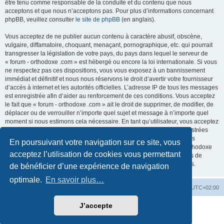
être tenu comme responsable de la conduite et du contenu que nous
acceptons et que nous n’acceptons pas. Pour plus d’informations concernant
phpBB, veuillez consulter
le site de phpBB
(en anglais).
Vous acceptez de ne publier aucun contenu à caractère abusif, obscène,
vulgaire, diffamatoire, choquant, menaçant, pornographique, etc. qui pourrait
transgresser la législation de votre pays, du pays dans lequel le serveur de
« forum - orthodoxe .com » est hébergé ou encore la loi internationale. Si vous
ne respectez pas ces dispositions, vous vous exposez à un bannissement
immédiat et définitif et nous nous réservons le droit d’avertir votre fournisseur
d’accès à internet et les autorités officielles. L’adresse IP de tous les messages
est enregistrée afin d’aider au renforcement de ces conditions. Vous acceptez
le fait que « forum - orthodoxe .com » ait le droit de supprimer, de modifier, de
déplacer ou de verrouiller n’importe quel sujet et message à n’importe quel
moment si nous estimons cela nécessaire. En tant qu’utilisateur, vous acceptez
que toutes les informations que vous avez renseignées soient enregistrées
dans notre base de données. Bien que ces informations ne seront pas
En poursuivant votre navigation sur ce site, vous
diffusées à une tierce partie sans votre consentement, ni « forum - orthodoxe
acceptez l’utilisation de cookies vous permettant
.com », ni phpBB, ne pourront être tenus comme responsables en cas de
tentative de piratage informatique visant à compromettre vos données.
de bénéficier d’une expérience de navigation
optimale.
En savoir plus…
Site web
Index forum
Fuseau horaire sur
UTC+02:00
J’accepte
Développé par
phpBB
® Forum Software © phpBB Limited
Traduction française officielle
©
Qiaeru
Confidentialité
|
Conditions