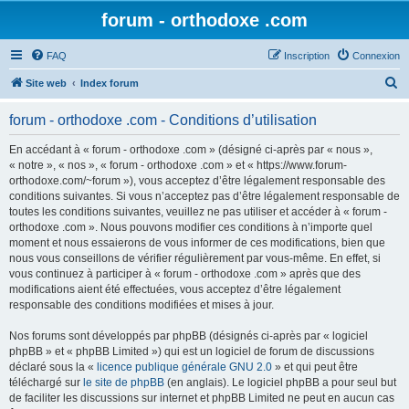
forum - orthodoxe .com
FAQ
Inscription
Connexion
R
Site web
Index forum
e
forum - orthodoxe .com - Conditions d’utilisation
c
h
En accédant à « forum - orthodoxe .com » (désigné ci-après par « nous »,
« notre », « nos », « forum - orthodoxe .com » et « https://www.forum-
e
orthodoxe.com/~forum »), vous acceptez d’être légalement responsable des
r
conditions suivantes. Si vous n’acceptez pas d’être légalement responsable de
toutes les conditions suivantes, veuillez ne pas utiliser et accéder à « forum -
c
orthodoxe .com ». Nous pouvons modifier ces conditions à n’importe quel
h
moment et nous essaierons de vous informer de ces modifications, bien que
nous vous conseillons de vérifier régulièrement par vous-même. En effet, si
e
vous continuez à participer à « forum - orthodoxe .com » après que des
r
modifications aient été effectuées, vous acceptez d’être légalement
responsable des conditions modifiées et mises à jour.
Nos forums sont développés par phpBB (désignés ci-après par « logiciel
phpBB » et « phpBB Limited ») qui est un logiciel de forum de discussions
déclaré sous la «
licence publique générale GNU 2.0
» et qui peut être
téléchargé sur
le site de phpBB
(en anglais). Le logiciel phpBB a pour seul but
de faciliter les discussions sur internet et phpBB Limited ne peut en aucun cas