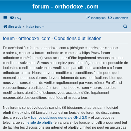
forum - orthodoxe .com
FAQ
Inscription
Connexion
R
Site web
Index forum
e
forum - orthodoxe .com - Conditions d’utilisation
c
h
En accédant à « forum - orthodoxe .com » (désigné ci-après par « nous »,
« notre », « nos », « forum - orthodoxe .com » et « https://www.forum-
e
orthodoxe.com/~forum »), vous acceptez d’être légalement responsable des
r
conditions suivantes. Si vous n’acceptez pas d’être légalement responsable de
toutes les conditions suivantes, veuillez ne pas utiliser et accéder à « forum -
c
orthodoxe .com ». Nous pouvons modifier ces conditions à n’importe quel
h
moment et nous essaierons de vous informer de ces modifications, bien que
nous vous conseillons de vérifier régulièrement par vous-même. En effet, si
e
vous continuez à participer à « forum - orthodoxe .com » après que des
r
modifications aient été effectuées, vous acceptez d’être légalement
responsable des conditions modifiées et mises à jour.
Nos forums sont développés par phpBB (désignés ci-après par « logiciel
phpBB » et « phpBB Limited ») qui est un logiciel de forum de discussions
déclaré sous la «
licence publique générale GNU 2.0
» et qui peut être
téléchargé sur
le site de phpBB
(en anglais). Le logiciel phpBB a pour seul but
de faciliter les discussions sur internet et phpBB Limited ne peut en aucun cas