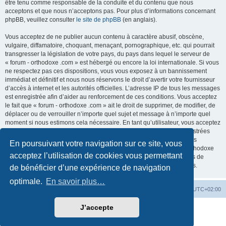
être tenu comme responsable de la conduite et du contenu que nous
acceptons et que nous n’acceptons pas. Pour plus d’informations concernant
phpBB, veuillez consulter
le site de phpBB
(en anglais).
Vous acceptez de ne publier aucun contenu à caractère abusif, obscène,
vulgaire, diffamatoire, choquant, menaçant, pornographique, etc. qui pourrait
transgresser la législation de votre pays, du pays dans lequel le serveur de
« forum - orthodoxe .com » est hébergé ou encore la loi internationale. Si vous
ne respectez pas ces dispositions, vous vous exposez à un bannissement
immédiat et définitif et nous nous réservons le droit d’avertir votre fournisseur
d’accès à internet et les autorités officielles. L’adresse IP de tous les messages
est enregistrée afin d’aider au renforcement de ces conditions. Vous acceptez
le fait que « forum - orthodoxe .com » ait le droit de supprimer, de modifier, de
déplacer ou de verrouiller n’importe quel sujet et message à n’importe quel
moment si nous estimons cela nécessaire. En tant qu’utilisateur, vous acceptez
que toutes les informations que vous avez renseignées soient enregistrées
dans notre base de données. Bien que ces informations ne seront pas
En poursuivant votre navigation sur ce site, vous
diffusées à une tierce partie sans votre consentement, ni « forum - orthodoxe
acceptez l’utilisation de cookies vous permettant
.com », ni phpBB, ne pourront être tenus comme responsables en cas de
tentative de piratage informatique visant à compromettre vos données.
de bénéficier d’une expérience de navigation
optimale.
En savoir plus…
Site web
Index forum
Fuseau horaire sur
UTC+02:00
J’accepte
Développé par
phpBB
® Forum Software © phpBB Limited
Traduction française officielle
©
Qiaeru
Confidentialité
|
Conditions