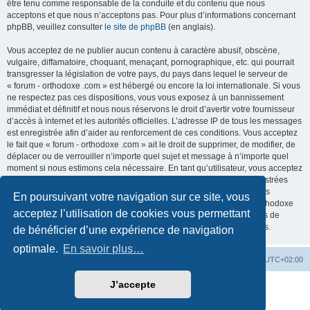
être tenu comme responsable de la conduite et du contenu que nous
acceptons et que nous n’acceptons pas. Pour plus d’informations concernant
phpBB, veuillez consulter
le site de phpBB
(en anglais).
Vous acceptez de ne publier aucun contenu à caractère abusif, obscène,
vulgaire, diffamatoire, choquant, menaçant, pornographique, etc. qui pourrait
transgresser la législation de votre pays, du pays dans lequel le serveur de
« forum - orthodoxe .com » est hébergé ou encore la loi internationale. Si vous
ne respectez pas ces dispositions, vous vous exposez à un bannissement
immédiat et définitif et nous nous réservons le droit d’avertir votre fournisseur
d’accès à internet et les autorités officielles. L’adresse IP de tous les messages
est enregistrée afin d’aider au renforcement de ces conditions. Vous acceptez
le fait que « forum - orthodoxe .com » ait le droit de supprimer, de modifier, de
déplacer ou de verrouiller n’importe quel sujet et message à n’importe quel
moment si nous estimons cela nécessaire. En tant qu’utilisateur, vous acceptez
que toutes les informations que vous avez renseignées soient enregistrées
dans notre base de données. Bien que ces informations ne seront pas
En poursuivant votre navigation sur ce site, vous
diffusées à une tierce partie sans votre consentement, ni « forum - orthodoxe
acceptez l’utilisation de cookies vous permettant
.com », ni phpBB, ne pourront être tenus comme responsables en cas de
tentative de piratage informatique visant à compromettre vos données.
de bénéficier d’une expérience de navigation
optimale.
En savoir plus…
Site web
Index forum
Fuseau horaire sur
UTC+02:00
J’accepte
Développé par
phpBB
® Forum Software © phpBB Limited
Traduction française officielle
©
Qiaeru
Confidentialité
|
Conditions