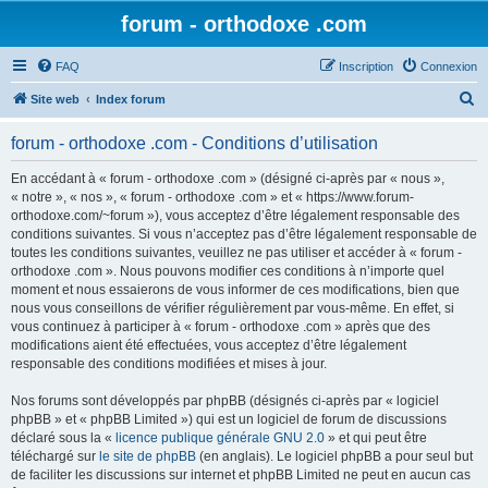
forum - orthodoxe .com
FAQ
Inscription
Connexion
R
Site web
Index forum
e
forum - orthodoxe .com - Conditions d’utilisation
c
h
En accédant à « forum - orthodoxe .com » (désigné ci-après par « nous »,
« notre », « nos », « forum - orthodoxe .com » et « https://www.forum-
e
orthodoxe.com/~forum »), vous acceptez d’être légalement responsable des
r
conditions suivantes. Si vous n’acceptez pas d’être légalement responsable de
toutes les conditions suivantes, veuillez ne pas utiliser et accéder à « forum -
c
orthodoxe .com ». Nous pouvons modifier ces conditions à n’importe quel
h
moment et nous essaierons de vous informer de ces modifications, bien que
nous vous conseillons de vérifier régulièrement par vous-même. En effet, si
e
vous continuez à participer à « forum - orthodoxe .com » après que des
r
modifications aient été effectuées, vous acceptez d’être légalement
responsable des conditions modifiées et mises à jour.
Nos forums sont développés par phpBB (désignés ci-après par « logiciel
phpBB » et « phpBB Limited ») qui est un logiciel de forum de discussions
déclaré sous la «
licence publique générale GNU 2.0
» et qui peut être
téléchargé sur
le site de phpBB
(en anglais). Le logiciel phpBB a pour seul but
de faciliter les discussions sur internet et phpBB Limited ne peut en aucun cas