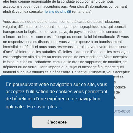
être tenu comme responsable de la conduite et du contenu que nous
acceptons et que nous n’acceptons pas. Pour plus d’informations concernant
phpBB, veuillez consulter
le site de phpBB
(en anglais).
Vous acceptez de ne publier aucun contenu à caractère abusif, obscène,
vulgaire, diffamatoire, choquant, menaçant, pornographique, etc. qui pourrait
transgresser la législation de votre pays, du pays dans lequel le serveur de
« forum - orthodoxe .com » est hébergé ou encore la loi internationale. Si vous
ne respectez pas ces dispositions, vous vous exposez à un bannissement
immédiat et définitif et nous nous réservons le droit d’avertir votre fournisseur
d’accès à internet et les autorités officielles. L’adresse IP de tous les messages
est enregistrée afin d’aider au renforcement de ces conditions. Vous acceptez
le fait que « forum - orthodoxe .com » ait le droit de supprimer, de modifier, de
déplacer ou de verrouiller n’importe quel sujet et message à n’importe quel
moment si nous estimons cela nécessaire. En tant qu’utilisateur, vous acceptez
que toutes les informations que vous avez renseignées soient enregistrées
dans notre base de données. Bien que ces informations ne seront pas
En poursuivant votre navigation sur ce site, vous
diffusées à une tierce partie sans votre consentement, ni « forum - orthodoxe
acceptez l’utilisation de cookies vous permettant
.com », ni phpBB, ne pourront être tenus comme responsables en cas de
tentative de piratage informatique visant à compromettre vos données.
de bénéficier d’une expérience de navigation
optimale.
En savoir plus…
Site web
Index forum
Fuseau horaire sur
UTC+02:00
J’accepte
Développé par
phpBB
® Forum Software © phpBB Limited
Traduction française officielle
©
Qiaeru
Confidentialité
|
Conditions