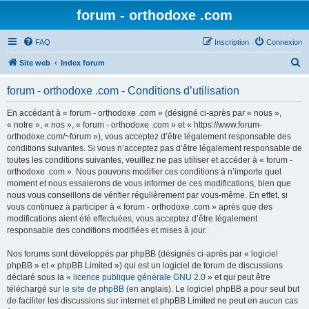
forum - orthodoxe .com
FAQ
Inscription
Connexion
R
Site web
Index forum
e
forum - orthodoxe .com - Conditions d’utilisation
c
h
En accédant à « forum - orthodoxe .com » (désigné ci-après par « nous »,
« notre », « nos », « forum - orthodoxe .com » et « https://www.forum-
e
orthodoxe.com/~forum »), vous acceptez d’être légalement responsable des
r
conditions suivantes. Si vous n’acceptez pas d’être légalement responsable de
toutes les conditions suivantes, veuillez ne pas utiliser et accéder à « forum -
c
orthodoxe .com ». Nous pouvons modifier ces conditions à n’importe quel
h
moment et nous essaierons de vous informer de ces modifications, bien que
nous vous conseillons de vérifier régulièrement par vous-même. En effet, si
e
vous continuez à participer à « forum - orthodoxe .com » après que des
r
modifications aient été effectuées, vous acceptez d’être légalement
responsable des conditions modifiées et mises à jour.
Nos forums sont développés par phpBB (désignés ci-après par « logiciel
phpBB » et « phpBB Limited ») qui est un logiciel de forum de discussions
déclaré sous la «
licence publique générale GNU 2.0
» et qui peut être
téléchargé sur
le site de phpBB
(en anglais). Le logiciel phpBB a pour seul but
de faciliter les discussions sur internet et phpBB Limited ne peut en aucun cas