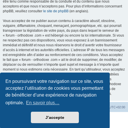
être tenu comme responsable de la conduite et du contenu que nous
acceptons et que nous n’acceptons pas. Pour plus d’informations concernant
phpBB, veuillez consulter
le site de phpBB
(en anglais).
Vous acceptez de ne publier aucun contenu à caractère abusif, obscène,
vulgaire, diffamatoire, choquant, menaçant, pornographique, etc. qui pourrait
transgresser la législation de votre pays, du pays dans lequel le serveur de
« forum - orthodoxe .com » est hébergé ou encore la loi internationale. Si vous
ne respectez pas ces dispositions, vous vous exposez à un bannissement
immédiat et définitif et nous nous réservons le droit d’avertir votre fournisseur
d’accès à internet et les autorités officielles. L’adresse IP de tous les messages
est enregistrée afin d’aider au renforcement de ces conditions. Vous acceptez
le fait que « forum - orthodoxe .com » ait le droit de supprimer, de modifier, de
déplacer ou de verrouiller n’importe quel sujet et message à n’importe quel
moment si nous estimons cela nécessaire. En tant qu’utilisateur, vous acceptez
que toutes les informations que vous avez renseignées soient enregistrées
dans notre base de données. Bien que ces informations ne seront pas
En poursuivant votre navigation sur ce site, vous
diffusées à une tierce partie sans votre consentement, ni « forum - orthodoxe
acceptez l’utilisation de cookies vous permettant
.com », ni phpBB, ne pourront être tenus comme responsables en cas de
tentative de piratage informatique visant à compromettre vos données.
de bénéficier d’une expérience de navigation
optimale.
En savoir plus…
Site web
Index forum
Fuseau horaire sur
UTC+02:00
J’accepte
Développé par
phpBB
® Forum Software © phpBB Limited
Traduction française officielle
©
Qiaeru
Confidentialité
|
Conditions