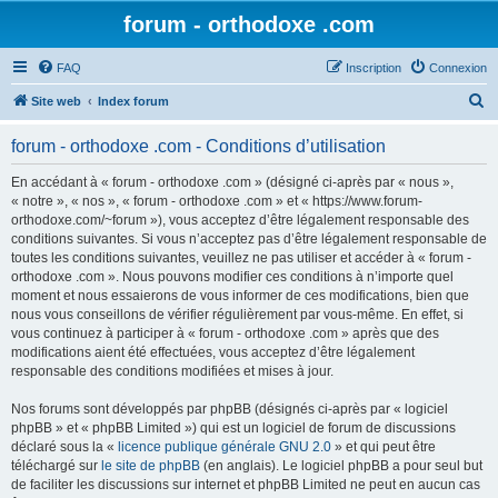
forum - orthodoxe .com
FAQ
Inscription
Connexion
R
Site web
Index forum
e
forum - orthodoxe .com - Conditions d’utilisation
c
h
En accédant à « forum - orthodoxe .com » (désigné ci-après par « nous »,
« notre », « nos », « forum - orthodoxe .com » et « https://www.forum-
e
orthodoxe.com/~forum »), vous acceptez d’être légalement responsable des
r
conditions suivantes. Si vous n’acceptez pas d’être légalement responsable de
toutes les conditions suivantes, veuillez ne pas utiliser et accéder à « forum -
c
orthodoxe .com ». Nous pouvons modifier ces conditions à n’importe quel
h
moment et nous essaierons de vous informer de ces modifications, bien que
nous vous conseillons de vérifier régulièrement par vous-même. En effet, si
e
vous continuez à participer à « forum - orthodoxe .com » après que des
r
modifications aient été effectuées, vous acceptez d’être légalement
responsable des conditions modifiées et mises à jour.
Nos forums sont développés par phpBB (désignés ci-après par « logiciel
phpBB » et « phpBB Limited ») qui est un logiciel de forum de discussions
déclaré sous la «
licence publique générale GNU 2.0
» et qui peut être
téléchargé sur
le site de phpBB
(en anglais). Le logiciel phpBB a pour seul but
de faciliter les discussions sur internet et phpBB Limited ne peut en aucun cas