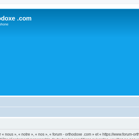
odoxe .com
phone
 « nous », « notre », « nos », « forum - orthodoxe .com » et « https://www.forum-o