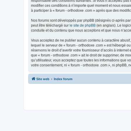
responsable des conditions suivantes. Si vous n’acceptez pas d
modifier ces conditions à n’importe quel moment et nous essaie
à participer à « forum - orthodoxe .com » après que des modific
Nos forums sont développés par phpBB (désignés ci-après par «
peut être téléchargé sur
le site de phpBB
(en anglais). Le logic
conduite et du contenu que nous acceptons et que nous n’acce
Vous acceptez de ne publier aucun contenu à caractère abusif, 
lequel le serveur de « forum - orthodoxe .com » est hébergé ou
réservons le droit d’avertir votre fournisseur d’accès à internet
que « forum - orthodoxe .com » ait le droit de supprimer, de mo
qu’utilisateur, vous acceptez que toutes les informations que 
votre consentement, ni « forum - orthodoxe .com », ni phpBB, 
Site web
Index forum