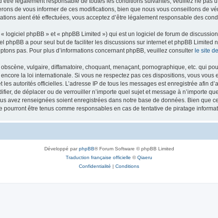
’être légalement responsable de toutes les conditions suivantes, veuillez ne pas u
rons de vous informer de ces modifications, bien que nous vous conseillons de vér
ations aient été effectuées, vous acceptez d’être légalement responsable des condi
 logiciel phpBB » et « phpBB Limited ») qui est un logiciel de forum de discussio
iel phpBB a pour seul but de faciliter les discussions sur internet et phpBB Limit
ptons pas. Pour plus d’informations concernant phpBB, veuillez consulter
le site 
obscène, vulgaire, diffamatoire, choquant, menaçant, pornographique, etc. qui pourr
 encore la loi internationale. Si vous ne respectez pas ces dispositions, vous vous
 et les autorités officielles. L’adresse IP de tous les messages est enregistrée afin 
difier, de déplacer ou de verrouiller n’importe quel sujet et message à n’importe q
vous avez renseignées soient enregistrées dans notre base de données. Bien que ces
ne pourront être tenus comme responsables en cas de tentative de piratage inform
Développé par
phpBB
® Forum Software © phpBB Limited
Traduction française officielle
©
Qiaeru
Confidentialité
|
Conditions