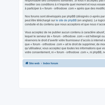
responsable des conditions suivantes. Si vous n’acceptez pas d
modifier ces conditions à n’importe quel moment et nous essaie
à participer à « forum - orthodoxe .com » après que des modific
Nos forums sont développés par phpBB (désignés ci-après par «
peut être téléchargé sur
le site de phpBB
(en anglais). Le logic
conduite et du contenu que nous acceptons et que nous n’acce
Vous acceptez de ne publier aucun contenu à caractère abusif, 
lequel le serveur de « forum - orthodoxe .com » est hébergé ou
réservons le droit d’avertir votre fournisseur d’accès à internet
que « forum - orthodoxe .com » ait le droit de supprimer, de mo
qu’utilisateur, vous acceptez que toutes les informations que 
votre consentement, ni « forum - orthodoxe .com », ni phpBB, 
Site web
Index forum