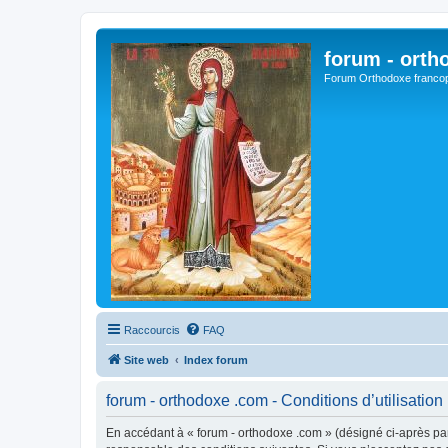
forum - orth
Forum Orthodoxe franco
Raccourcis
FAQ
Site web
Index forum
forum - orthodoxe .com - Conditions d’utilisation
En accédant à « forum - orthodoxe .com » (désigné ci-après par