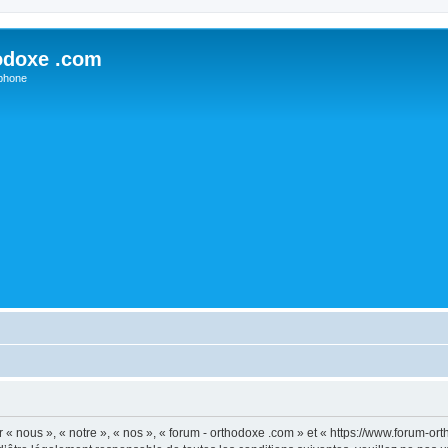
odoxe .com
phone
 « nous », « notre », « nos », « forum - orthodoxe .com » et « https://www.forum-o