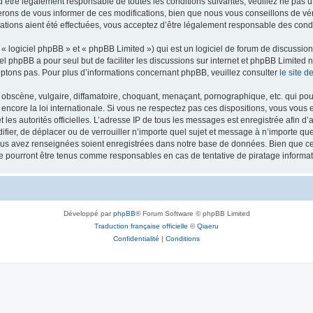
’être légalement responsable de toutes les conditions suivantes, veuillez ne pas u
rons de vous informer de ces modifications, bien que nous vous conseillons de vér
ations aient été effectuées, vous acceptez d’être légalement responsable des condi
 logiciel phpBB » et « phpBB Limited ») qui est un logiciel de forum de discussio
iel phpBB a pour seul but de faciliter les discussions sur internet et phpBB Limit
ptons pas. Pour plus d’informations concernant phpBB, veuillez consulter
le site 
obscène, vulgaire, diffamatoire, choquant, menaçant, pornographique, etc. qui pourr
 encore la loi internationale. Si vous ne respectez pas ces dispositions, vous vous
 et les autorités officielles. L’adresse IP de tous les messages est enregistrée afin 
difier, de déplacer ou de verrouiller n’importe quel sujet et message à n’importe q
vous avez renseignées soient enregistrées dans notre base de données. Bien que ces
ne pourront être tenus comme responsables en cas de tentative de piratage inform
Développé par
phpBB
® Forum Software © phpBB Limited
Traduction française officielle
©
Qiaeru
Confidentialité
|
Conditions