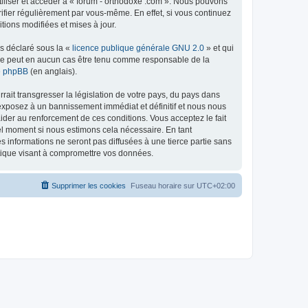
tiliser et accéder à « forum - orthodoxe .com ». Nous pouvons
ifier régulièrement par vous-même. En effet, si vous continuez
tions modifiées et mises à jour.
ns déclaré sous la «
licence publique générale GNU 2.0
» et qui
ed ne peut en aucun cas être tenu comme responsable de la
de phpBB
(en anglais).
ait transgresser la législation de votre pays, du pays dans
 exposez à un bannissement immédiat et définitif et nous nous
d’aider au renforcement de ces conditions. Vous acceptez le fait
uel moment si nous estimons cela nécessaire. En tant
 informations ne seront pas diffusées à une tierce partie sans
atique visant à compromettre vos données.
Supprimer les cookies
Fuseau horaire sur
UTC+02:00