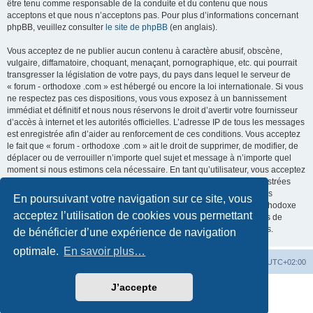
être tenu comme responsable de la conduite et du contenu que nous
acceptons et que nous n’acceptons pas. Pour plus d’informations concernant
phpBB, veuillez consulter
le site de phpBB
(en anglais).
Vous acceptez de ne publier aucun contenu à caractère abusif, obscène,
vulgaire, diffamatoire, choquant, menaçant, pornographique, etc. qui pourrait
transgresser la législation de votre pays, du pays dans lequel le serveur de
« forum - orthodoxe .com » est hébergé ou encore la loi internationale. Si vous
ne respectez pas ces dispositions, vous vous exposez à un bannissement
immédiat et définitif et nous nous réservons le droit d’avertir votre fournisseur
d’accès à internet et les autorités officielles. L’adresse IP de tous les messages
est enregistrée afin d’aider au renforcement de ces conditions. Vous acceptez
le fait que « forum - orthodoxe .com » ait le droit de supprimer, de modifier, de
déplacer ou de verrouiller n’importe quel sujet et message à n’importe quel
moment si nous estimons cela nécessaire. En tant qu’utilisateur, vous acceptez
que toutes les informations que vous avez renseignées soient enregistrées
dans notre base de données. Bien que ces informations ne seront pas
En poursuivant votre navigation sur ce site, vous
diffusées à une tierce partie sans votre consentement, ni « forum - orthodoxe
acceptez l’utilisation de cookies vous permettant
.com », ni phpBB, ne pourront être tenus comme responsables en cas de
tentative de piratage informatique visant à compromettre vos données.
de bénéficier d’une expérience de navigation
optimale.
En savoir plus…
Site web
Index forum
Fuseau horaire sur
UTC+02:00
J’accepte
Développé par
phpBB
® Forum Software © phpBB Limited
Traduction française officielle
©
Qiaeru
Confidentialité
|
Conditions