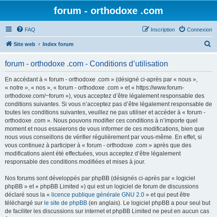
forum - orthodoxe .com
FAQ
Inscription
Connexion
R
Site web
Index forum
e
forum - orthodoxe .com - Conditions d’utilisation
c
h
En accédant à « forum - orthodoxe .com » (désigné ci-après par « nous »,
« notre », « nos », « forum - orthodoxe .com » et « https://www.forum-
e
orthodoxe.com/~forum »), vous acceptez d’être légalement responsable des
r
conditions suivantes. Si vous n’acceptez pas d’être légalement responsable de
toutes les conditions suivantes, veuillez ne pas utiliser et accéder à « forum -
c
orthodoxe .com ». Nous pouvons modifier ces conditions à n’importe quel
h
moment et nous essaierons de vous informer de ces modifications, bien que
nous vous conseillons de vérifier régulièrement par vous-même. En effet, si
e
vous continuez à participer à « forum - orthodoxe .com » après que des
r
modifications aient été effectuées, vous acceptez d’être légalement
responsable des conditions modifiées et mises à jour.
Nos forums sont développés par phpBB (désignés ci-après par « logiciel
phpBB » et « phpBB Limited ») qui est un logiciel de forum de discussions
déclaré sous la «
licence publique générale GNU 2.0
» et qui peut être
téléchargé sur
le site de phpBB
(en anglais). Le logiciel phpBB a pour seul but
de faciliter les discussions sur internet et phpBB Limited ne peut en aucun cas