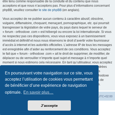
être tenu comme responsable de la conduite et du contenu que nous
acceptons et que nous n’acceptons pas. Pour plus d’informations concernant
phpBB, veuillez consulter
le site de phpBB
(en anglais).
Vous acceptez de ne publier aucun contenu à caractère abusif, obscène,
vulgaire, diffamatoire, choquant, menaçant, pornographique, etc. qui pourrait
transgresser la législation de votre pays, du pays dans lequel le serveur de
« forum - orthodoxe .com » est hébergé ou encore la loi internationale. Si vous
ne respectez pas ces dispositions, vous vous exposez à un bannissement
immédiat et définitif et nous nous réservons le droit d’avertir votre fournisseur
d’accès à internet et les autorités officielles. L’adresse IP de tous les messages
est enregistrée afin d’aider au renforcement de ces conditions. Vous acceptez
le fait que « forum - orthodoxe .com » ait le droit de supprimer, de modifier, de
déplacer ou de verrouiller n’importe quel sujet et message à n’importe quel
moment si nous estimons cela nécessaire. En tant qu’utilisateur, vous acceptez
que toutes les informations que vous avez renseignées soient enregistrées
dans notre base de données. Bien que ces informations ne seront pas
En poursuivant votre navigation sur ce site, vous
diffusées à une tierce partie sans votre consentement, ni « forum - orthodoxe
acceptez l’utilisation de cookies vous permettant
.com », ni phpBB, ne pourront être tenus comme responsables en cas de
tentative de piratage informatique visant à compromettre vos données.
de bénéficier d’une expérience de navigation
optimale.
En savoir plus…
Site web
Index forum
Fuseau horaire sur
UTC+02:00
J’accepte
Développé par
phpBB
® Forum Software © phpBB Limited
Traduction française officielle
©
Qiaeru
Confidentialité
|
Conditions