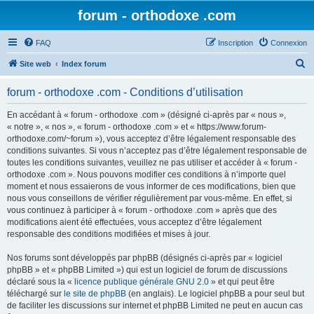
forum - orthodoxe .com
FAQ
Inscription
Connexion
R
Site web
Index forum
e
forum - orthodoxe .com - Conditions d’utilisation
c
h
En accédant à « forum - orthodoxe .com » (désigné ci-après par « nous »,
« notre », « nos », « forum - orthodoxe .com » et « https://www.forum-
e
orthodoxe.com/~forum »), vous acceptez d’être légalement responsable des
r
conditions suivantes. Si vous n’acceptez pas d’être légalement responsable de
toutes les conditions suivantes, veuillez ne pas utiliser et accéder à « forum -
c
orthodoxe .com ». Nous pouvons modifier ces conditions à n’importe quel
h
moment et nous essaierons de vous informer de ces modifications, bien que
nous vous conseillons de vérifier régulièrement par vous-même. En effet, si
e
vous continuez à participer à « forum - orthodoxe .com » après que des
r
modifications aient été effectuées, vous acceptez d’être légalement
responsable des conditions modifiées et mises à jour.
Nos forums sont développés par phpBB (désignés ci-après par « logiciel
phpBB » et « phpBB Limited ») qui est un logiciel de forum de discussions
déclaré sous la «
licence publique générale GNU 2.0
» et qui peut être
téléchargé sur
le site de phpBB
(en anglais). Le logiciel phpBB a pour seul but
de faciliter les discussions sur internet et phpBB Limited ne peut en aucun cas