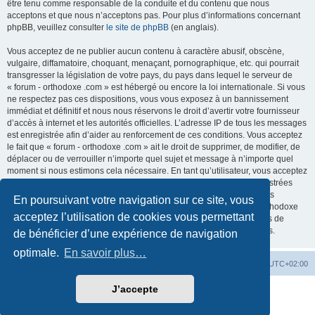
être tenu comme responsable de la conduite et du contenu que nous
acceptons et que nous n’acceptons pas. Pour plus d’informations concernant
phpBB, veuillez consulter
le site de phpBB
(en anglais).
Vous acceptez de ne publier aucun contenu à caractère abusif, obscène,
vulgaire, diffamatoire, choquant, menaçant, pornographique, etc. qui pourrait
transgresser la législation de votre pays, du pays dans lequel le serveur de
« forum - orthodoxe .com » est hébergé ou encore la loi internationale. Si vous
ne respectez pas ces dispositions, vous vous exposez à un bannissement
immédiat et définitif et nous nous réservons le droit d’avertir votre fournisseur
d’accès à internet et les autorités officielles. L’adresse IP de tous les messages
est enregistrée afin d’aider au renforcement de ces conditions. Vous acceptez
le fait que « forum - orthodoxe .com » ait le droit de supprimer, de modifier, de
déplacer ou de verrouiller n’importe quel sujet et message à n’importe quel
moment si nous estimons cela nécessaire. En tant qu’utilisateur, vous acceptez
que toutes les informations que vous avez renseignées soient enregistrées
dans notre base de données. Bien que ces informations ne seront pas
En poursuivant votre navigation sur ce site, vous
diffusées à une tierce partie sans votre consentement, ni « forum - orthodoxe
acceptez l’utilisation de cookies vous permettant
.com », ni phpBB, ne pourront être tenus comme responsables en cas de
tentative de piratage informatique visant à compromettre vos données.
de bénéficier d’une expérience de navigation
optimale.
En savoir plus…
Site web
Index forum
Fuseau horaire sur
UTC+02:00
J’accepte
Développé par
phpBB
® Forum Software © phpBB Limited
Traduction française officielle
©
Qiaeru
Confidentialité
|
Conditions