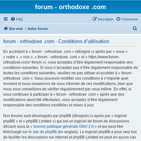
forum - orthodoxe .com
FAQ
Inscription
Connexion
R
Site web
Index forum
e
forum - orthodoxe .com - Conditions d’utilisation
c
h
En accédant à « forum - orthodoxe .com » (désigné ci-après par « nous »,
« notre », « nos », « forum - orthodoxe .com » et « https://www.forum-
e
orthodoxe.com/~forum »), vous acceptez d’être légalement responsable des
r
conditions suivantes. Si vous n’acceptez pas d’être légalement responsable de
toutes les conditions suivantes, veuillez ne pas utiliser et accéder à « forum -
c
orthodoxe .com ». Nous pouvons modifier ces conditions à n’importe quel
h
moment et nous essaierons de vous informer de ces modifications, bien que
nous vous conseillons de vérifier régulièrement par vous-même. En effet, si
e
vous continuez à participer à « forum - orthodoxe .com » après que des
r
modifications aient été effectuées, vous acceptez d’être légalement
responsable des conditions modifiées et mises à jour.
Nos forums sont développés par phpBB (désignés ci-après par « logiciel
phpBB » et « phpBB Limited ») qui est un logiciel de forum de discussions
déclaré sous la «
licence publique générale GNU 2.0
» et qui peut être
téléchargé sur
le site de phpBB
(en anglais). Le logiciel phpBB a pour seul but
de faciliter les discussions sur internet et phpBB Limited ne peut en aucun cas