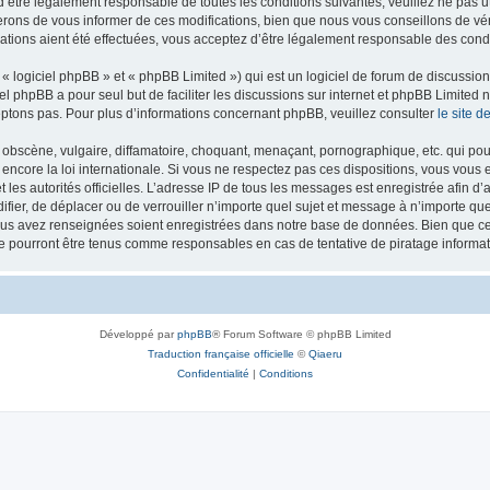
’être légalement responsable de toutes les conditions suivantes, veuillez ne pas u
rons de vous informer de ces modifications, bien que nous vous conseillons de vér
ations aient été effectuées, vous acceptez d’être légalement responsable des condi
 logiciel phpBB » et « phpBB Limited ») qui est un logiciel de forum de discussio
iel phpBB a pour seul but de faciliter les discussions sur internet et phpBB Limit
ptons pas. Pour plus d’informations concernant phpBB, veuillez consulter
le site 
obscène, vulgaire, diffamatoire, choquant, menaçant, pornographique, etc. qui pourr
 encore la loi internationale. Si vous ne respectez pas ces dispositions, vous vous
 et les autorités officielles. L’adresse IP de tous les messages est enregistrée afin 
difier, de déplacer ou de verrouiller n’importe quel sujet et message à n’importe q
vous avez renseignées soient enregistrées dans notre base de données. Bien que ces
ne pourront être tenus comme responsables en cas de tentative de piratage inform
Développé par
phpBB
® Forum Software © phpBB Limited
Traduction française officielle
©
Qiaeru
Confidentialité
|
Conditions