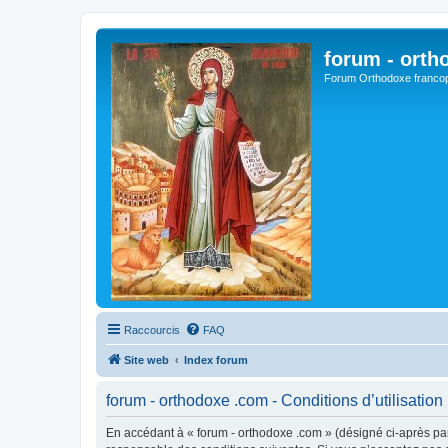
forum - orth
Forum Orthodoxe franco
Raccourcis
FAQ
Site web
Index forum
forum - orthodoxe .com - Conditions d’utilisation
En accédant à « forum - orthodoxe .com » (désigné ci-après par