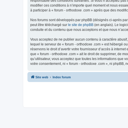
responsable des conditions suivantes. Si vous n’acceptez pas d
modifier ces conditions à n’importe quel moment et nous essaie
à participer à « forum - orthodoxe .com » après que des modific
Nos forums sont développés par phpBB (désignés ci-après par «
peut être téléchargé sur
le site de phpBB
(en anglais). Le logic
conduite et du contenu que nous acceptons et que nous n’acce
Vous acceptez de ne publier aucun contenu à caractère abusif, 
lequel le serveur de « forum - orthodoxe .com » est hébergé ou
réservons le droit d’avertir votre fournisseur d’accès à internet
que « forum - orthodoxe .com » ait le droit de supprimer, de mo
qu’utilisateur, vous acceptez que toutes les informations que 
votre consentement, ni « forum - orthodoxe .com », ni phpBB, 
Site web
Index forum