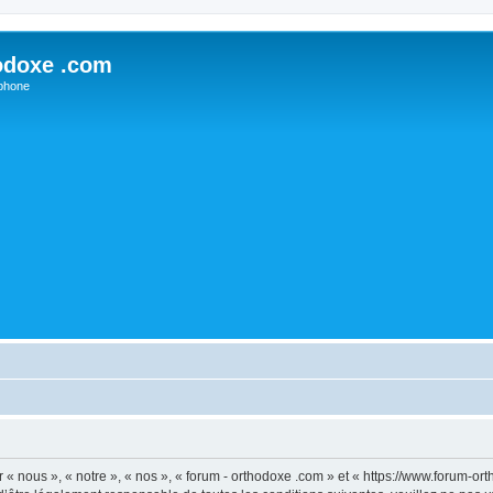
odoxe .com
phone
 « nous », « notre », « nos », « forum - orthodoxe .com » et « https://www.forum-o