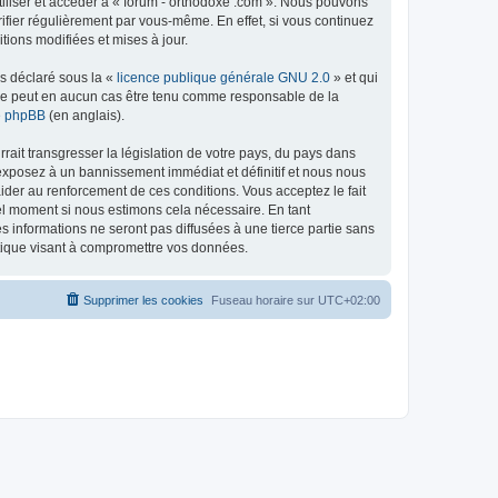
tiliser et accéder à « forum - orthodoxe .com ». Nous pouvons
ifier régulièrement par vous-même. En effet, si vous continuez
tions modifiées et mises à jour.
ns déclaré sous la «
licence publique générale GNU 2.0
» et qui
ed ne peut en aucun cas être tenu comme responsable de la
de phpBB
(en anglais).
ait transgresser la législation de votre pays, du pays dans
 exposez à un bannissement immédiat et définitif et nous nous
d’aider au renforcement de ces conditions. Vous acceptez le fait
uel moment si nous estimons cela nécessaire. En tant
 informations ne seront pas diffusées à une tierce partie sans
atique visant à compromettre vos données.
Supprimer les cookies
Fuseau horaire sur
UTC+02:00