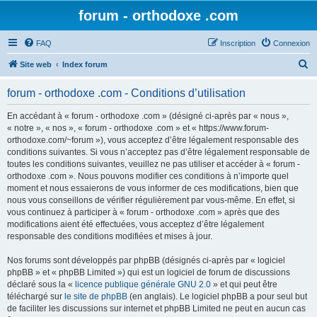
forum - orthodoxe .com
FAQ
Inscription
Connexion
R
Site web
Index forum
e
forum - orthodoxe .com - Conditions d’utilisation
c
h
En accédant à « forum - orthodoxe .com » (désigné ci-après par « nous »,
« notre », « nos », « forum - orthodoxe .com » et « https://www.forum-
e
orthodoxe.com/~forum »), vous acceptez d’être légalement responsable des
r
conditions suivantes. Si vous n’acceptez pas d’être légalement responsable de
toutes les conditions suivantes, veuillez ne pas utiliser et accéder à « forum -
c
orthodoxe .com ». Nous pouvons modifier ces conditions à n’importe quel
h
moment et nous essaierons de vous informer de ces modifications, bien que
nous vous conseillons de vérifier régulièrement par vous-même. En effet, si
e
vous continuez à participer à « forum - orthodoxe .com » après que des
r
modifications aient été effectuées, vous acceptez d’être légalement
responsable des conditions modifiées et mises à jour.
Nos forums sont développés par phpBB (désignés ci-après par « logiciel
phpBB » et « phpBB Limited ») qui est un logiciel de forum de discussions
déclaré sous la «
licence publique générale GNU 2.0
» et qui peut être
téléchargé sur
le site de phpBB
(en anglais). Le logiciel phpBB a pour seul but
de faciliter les discussions sur internet et phpBB Limited ne peut en aucun cas