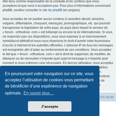
être tenu comme responsable de la conduite et du contenu que nous
acceptons et que nous n’acceptons pas. Pour plus d’informations concernant
phpBB, veuillez consulter
le site de phpBB
(en anglais).
Vous acceptez de ne publier aucun contenu à caractère abusif, obscène,
vulgaire, diffamatoire, choquant, menaçant, pornographique, etc. qui pourrait
transgresser la législation de votre pays, du pays dans lequel le serveur de
« forum - orthodoxe .com » est hébergé ou encore la loi internationale. Si vous
ne respectez pas ces dispositions, vous vous exposez à un bannissement
immédiat et définitif et nous nous réservons le droit d’avertir votre fournisseur
d’accès à internet et les autorités officielles. L’adresse IP de tous les messages
est enregistrée afin d’aider au renforcement de ces conditions. Vous acceptez
le fait que « forum - orthodoxe .com » ait le droit de supprimer, de modifier, de
déplacer ou de verrouiller n’importe quel sujet et message à n’importe quel
moment si nous estimons cela nécessaire. En tant qu’utilisateur, vous acceptez
que toutes les informations que vous avez renseignées soient enregistrées
dans notre base de données. Bien que ces informations ne seront pas
En poursuivant votre navigation sur ce site, vous
diffusées à une tierce partie sans votre consentement, ni « forum - orthodoxe
acceptez l’utilisation de cookies vous permettant
.com », ni phpBB, ne pourront être tenus comme responsables en cas de
tentative de piratage informatique visant à compromettre vos données.
de bénéficier d’une expérience de navigation
optimale.
En savoir plus…
Site web
Index forum
Fuseau horaire sur
UTC+02:00
J’accepte
Développé par
phpBB
® Forum Software © phpBB Limited
Traduction française officielle
©
Qiaeru
Confidentialité
|
Conditions