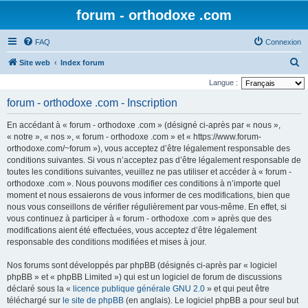
forum - orthodoxe .com
FAQ
Connexion
R
Site web
Index forum
e
Langue :
c
forum - orthodoxe .com - Inscription
h
En accédant à « forum - orthodoxe .com » (désigné ci-après par « nous »,
e
« notre », « nos », « forum - orthodoxe .com » et « https://www.forum-
r
orthodoxe.com/~forum »), vous acceptez d’être légalement responsable des
conditions suivantes. Si vous n’acceptez pas d’être légalement responsable de
c
toutes les conditions suivantes, veuillez ne pas utiliser et accéder à « forum -
h
orthodoxe .com ». Nous pouvons modifier ces conditions à n’importe quel
e
moment et nous essaierons de vous informer de ces modifications, bien que
nous vous conseillons de vérifier régulièrement par vous-même. En effet, si
r
vous continuez à participer à « forum - orthodoxe .com » après que des
modifications aient été effectuées, vous acceptez d’être légalement
responsable des conditions modifiées et mises à jour.
Nos forums sont développés par phpBB (désignés ci-après par « logiciel
phpBB » et « phpBB Limited ») qui est un logiciel de forum de discussions
déclaré sous la «
licence publique générale GNU 2.0
» et qui peut être
téléchargé sur
le site de phpBB
(en anglais). Le logiciel phpBB a pour seul but