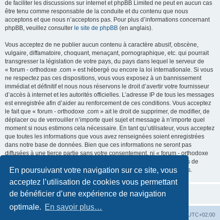
de faciliter les discussions sur internet et phpBB Limited ne peut en aucun cas
être tenu comme responsable de la conduite et du contenu que nous
acceptons et que nous n’acceptons pas. Pour plus d’informations concernant
phpBB, veuillez consulter
le site de phpBB
(en anglais).
Vous acceptez de ne publier aucun contenu à caractère abusif, obscène,
vulgaire, diffamatoire, choquant, menaçant, pornographique, etc. qui pourrait
transgresser la législation de votre pays, du pays dans lequel le serveur de
« forum - orthodoxe .com » est hébergé ou encore la loi internationale. Si vous
ne respectez pas ces dispositions, vous vous exposez à un bannissement
immédiat et définitif et nous nous réservons le droit d’avertir votre fournisseur
d’accès à internet et les autorités officielles. L’adresse IP de tous les messages
est enregistrée afin d’aider au renforcement de ces conditions. Vous acceptez
le fait que « forum - orthodoxe .com » ait le droit de supprimer, de modifier, de
déplacer ou de verrouiller n’importe quel sujet et message à n’importe quel
moment si nous estimons cela nécessaire. En tant qu’utilisateur, vous acceptez
que toutes les informations que vous avez renseignées soient enregistrées
dans notre base de données. Bien que ces informations ne seront pas
diffusées à une tierce partie sans votre consentement, ni « forum - orthodoxe
.com », ni phpBB, ne pourront être tenus comme responsables en cas de
En poursuivant votre navigation sur ce site, vous
tentative de piratage informatique visant à compromettre vos données.
acceptez l’utilisation de cookies vous permettant
de bénéficier d’une expérience de navigation
optimale.
En savoir plus…
Site web
Index forum
Fuseau horaire sur
UTC+02:00