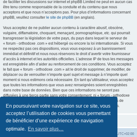
de faciliter les discussions sur internet et phpBB Limited ne peut en aucun cas
être tenu comme responsable de la conduite et du contenu que nous
acceptons et que nous n’acceptons pas. Pour plus d’informations concernant
phpBB, veuillez consulter
le site de phpBB
(en anglais).
Vous acceptez de ne publier aucun contenu à caractère abusif, obscène,
vulgaire, diffamatoire, choquant, menaçant, pornographique, etc. qui pourrait
transgresser la législation de votre pays, du pays dans lequel le serveur de
« forum - orthodoxe .com » est hébergé ou encore la loi internationale. Si vous
ne respectez pas ces dispositions, vous vous exposez à un bannissement
immédiat et définitif et nous nous réservons le droit d’avertir votre fournisseur
d’accès à internet et les autorités officielles. L’adresse IP de tous les messages
est enregistrée afin d’aider au renforcement de ces conditions. Vous acceptez
le fait que « forum - orthodoxe .com » ait le droit de supprimer, de modifier, de
déplacer ou de verrouiller n’importe quel sujet et message à n’importe quel
moment si nous estimons cela nécessaire. En tant qu’utilisateur, vous acceptez
que toutes les informations que vous avez renseignées soient enregistrées
dans notre base de données. Bien que ces informations ne seront pas
diffusées à une tierce partie sans votre consentement, ni « forum - orthodoxe
.com », ni phpBB, ne pourront être tenus comme responsables en cas de
En poursuivant votre navigation sur ce site, vous
tentative de piratage informatique visant à compromettre vos données.
acceptez l’utilisation de cookies vous permettant
de bénéficier d’une expérience de navigation
optimale.
En savoir plus…
Site web
Index forum
Fuseau horaire sur
UTC+02:00