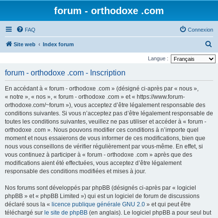
forum - orthodoxe .com
FAQ
Connexion
R
Site web
Index forum
e
Langue :
c
forum - orthodoxe .com - Inscription
h
En accédant à « forum - orthodoxe .com » (désigné ci-après par « nous »,
e
« notre », « nos », « forum - orthodoxe .com » et « https://www.forum-
r
orthodoxe.com/~forum »), vous acceptez d’être légalement responsable des
conditions suivantes. Si vous n’acceptez pas d’être légalement responsable de
c
toutes les conditions suivantes, veuillez ne pas utiliser et accéder à « forum -
h
orthodoxe .com ». Nous pouvons modifier ces conditions à n’importe quel
e
moment et nous essaierons de vous informer de ces modifications, bien que
nous vous conseillons de vérifier régulièrement par vous-même. En effet, si
r
vous continuez à participer à « forum - orthodoxe .com » après que des
modifications aient été effectuées, vous acceptez d’être légalement
responsable des conditions modifiées et mises à jour.
Nos forums sont développés par phpBB (désignés ci-après par « logiciel
phpBB » et « phpBB Limited ») qui est un logiciel de forum de discussions
déclaré sous la «
licence publique générale GNU 2.0
» et qui peut être
téléchargé sur
le site de phpBB
(en anglais). Le logiciel phpBB a pour seul but