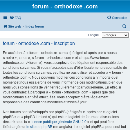
forum - orthodoxe .com
FAQ
Connexion
R
Site web
Index forum
e
Langue :
c
forum - orthodoxe .com - Inscription
h
En accédant à « forum - orthodoxe .com » (désigné ci-après par « nous »,
e
« notre », « nos », « forum - orthodoxe .com » et « https://www.forum-
r
orthodoxe.com/~forum »), vous acceptez d’être légalement responsable des
conditions suivantes. Si vous n’acceptez pas d’être légalement responsable de
c
toutes les conditions suivantes, veuillez ne pas utiliser et accéder à « forum -
h
orthodoxe .com ». Nous pouvons modifier ces conditions à n’importe quel
e
moment et nous essaierons de vous informer de ces modifications, bien que
nous vous conseillons de vérifier régulièrement par vous-même. En effet, si
r
vous continuez à participer à « forum - orthodoxe .com » après que des
modifications aient été effectuées, vous acceptez d’être légalement
responsable des conditions modifiées et mises à jour.
Nos forums sont développés par phpBB (désignés ci-après par « logiciel
phpBB » et « phpBB Limited ») qui est un logiciel de forum de discussions
déclaré sous la «
licence publique générale GNU 2.0
» et qui peut être
téléchargé sur
le site de phpBB
(en anglais). Le logiciel phpBB a pour seul but