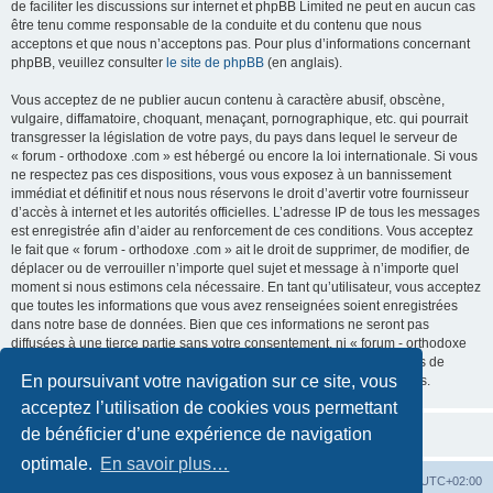
de faciliter les discussions sur internet et phpBB Limited ne peut en aucun cas
être tenu comme responsable de la conduite et du contenu que nous
acceptons et que nous n’acceptons pas. Pour plus d’informations concernant
phpBB, veuillez consulter
le site de phpBB
(en anglais).
Vous acceptez de ne publier aucun contenu à caractère abusif, obscène,
vulgaire, diffamatoire, choquant, menaçant, pornographique, etc. qui pourrait
transgresser la législation de votre pays, du pays dans lequel le serveur de
« forum - orthodoxe .com » est hébergé ou encore la loi internationale. Si vous
ne respectez pas ces dispositions, vous vous exposez à un bannissement
immédiat et définitif et nous nous réservons le droit d’avertir votre fournisseur
d’accès à internet et les autorités officielles. L’adresse IP de tous les messages
est enregistrée afin d’aider au renforcement de ces conditions. Vous acceptez
le fait que « forum - orthodoxe .com » ait le droit de supprimer, de modifier, de
déplacer ou de verrouiller n’importe quel sujet et message à n’importe quel
moment si nous estimons cela nécessaire. En tant qu’utilisateur, vous acceptez
que toutes les informations que vous avez renseignées soient enregistrées
dans notre base de données. Bien que ces informations ne seront pas
diffusées à une tierce partie sans votre consentement, ni « forum - orthodoxe
.com », ni phpBB, ne pourront être tenus comme responsables en cas de
En poursuivant votre navigation sur ce site, vous
tentative de piratage informatique visant à compromettre vos données.
acceptez l’utilisation de cookies vous permettant
de bénéficier d’une expérience de navigation
optimale.
En savoir plus…
Site web
Index forum
Fuseau horaire sur
UTC+02:00