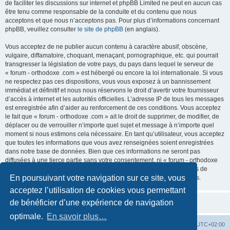
de faciliter les discussions sur internet et phpBB Limited ne peut en aucun cas
être tenu comme responsable de la conduite et du contenu que nous
acceptons et que nous n’acceptons pas. Pour plus d’informations concernant
phpBB, veuillez consulter
le site de phpBB
(en anglais).
Vous acceptez de ne publier aucun contenu à caractère abusif, obscène,
vulgaire, diffamatoire, choquant, menaçant, pornographique, etc. qui pourrait
transgresser la législation de votre pays, du pays dans lequel le serveur de
« forum - orthodoxe .com » est hébergé ou encore la loi internationale. Si vous
ne respectez pas ces dispositions, vous vous exposez à un bannissement
immédiat et définitif et nous nous réservons le droit d’avertir votre fournisseur
d’accès à internet et les autorités officielles. L’adresse IP de tous les messages
est enregistrée afin d’aider au renforcement de ces conditions. Vous acceptez
le fait que « forum - orthodoxe .com » ait le droit de supprimer, de modifier, de
déplacer ou de verrouiller n’importe quel sujet et message à n’importe quel
moment si nous estimons cela nécessaire. En tant qu’utilisateur, vous acceptez
que toutes les informations que vous avez renseignées soient enregistrées
dans notre base de données. Bien que ces informations ne seront pas
diffusées à une tierce partie sans votre consentement, ni « forum - orthodoxe
.com », ni phpBB, ne pourront être tenus comme responsables en cas de
En poursuivant votre navigation sur ce site, vous
tentative de piratage informatique visant à compromettre vos données.
acceptez l’utilisation de cookies vous permettant
de bénéficier d’une expérience de navigation
optimale.
En savoir plus…
Site web
Index forum
Fuseau horaire sur
UTC+02:00