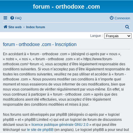
forum - orthodoxe .com
FAQ
Connexion
R
Site web
Index forum
e
Langue :
c
forum - orthodoxe .com - Inscription
h
En accédant à « forum - orthodoxe .com » (désigné ci-après par « nous »,
e
« notre », « nos », « forum - orthodoxe .com » et « https://www.forum-
r
orthodoxe.com/~forum »), vous acceptez d’être légalement responsable des
conditions suivantes. Si vous n’acceptez pas d’être légalement responsable de
c
toutes les conditions suivantes, veuillez ne pas utiliser et accéder à « forum -
h
orthodoxe .com ». Nous pouvons modifier ces conditions à n’importe quel
e
moment et nous essaierons de vous informer de ces modifications, bien que
nous vous conseillons de vérifier régulièrement par vous-même. En effet, si
r
vous continuez à participer à « forum - orthodoxe .com » après que des
modifications aient été effectuées, vous acceptez d’être légalement
responsable des conditions modifiées et mises à jour.
Nos forums sont développés par phpBB (désignés ci-après par « logiciel
phpBB » et « phpBB Limited ») qui est un logiciel de forum de discussions
déclaré sous la «
licence publique générale GNU 2.0
» et qui peut être
téléchargé sur
le site de phpBB
(en anglais). Le logiciel phpBB a pour seul but