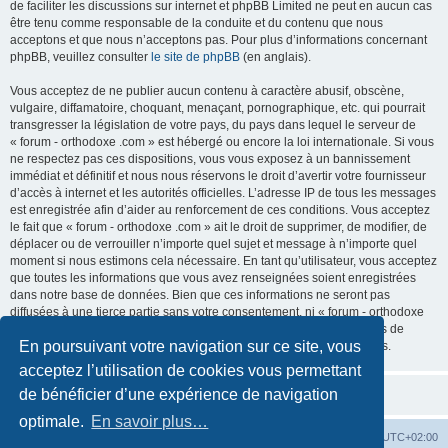
de faciliter les discussions sur internet et phpBB Limited ne peut en aucun cas
être tenu comme responsable de la conduite et du contenu que nous
acceptons et que nous n’acceptons pas. Pour plus d’informations concernant
phpBB, veuillez consulter
le site de phpBB
(en anglais).
Vous acceptez de ne publier aucun contenu à caractère abusif, obscène,
vulgaire, diffamatoire, choquant, menaçant, pornographique, etc. qui pourrait
transgresser la législation de votre pays, du pays dans lequel le serveur de
« forum - orthodoxe .com » est hébergé ou encore la loi internationale. Si vous
ne respectez pas ces dispositions, vous vous exposez à un bannissement
immédiat et définitif et nous nous réservons le droit d’avertir votre fournisseur
d’accès à internet et les autorités officielles. L’adresse IP de tous les messages
est enregistrée afin d’aider au renforcement de ces conditions. Vous acceptez
le fait que « forum - orthodoxe .com » ait le droit de supprimer, de modifier, de
déplacer ou de verrouiller n’importe quel sujet et message à n’importe quel
moment si nous estimons cela nécessaire. En tant qu’utilisateur, vous acceptez
que toutes les informations que vous avez renseignées soient enregistrées
dans notre base de données. Bien que ces informations ne seront pas
diffusées à une tierce partie sans votre consentement, ni « forum - orthodoxe
.com », ni phpBB, ne pourront être tenus comme responsables en cas de
En poursuivant votre navigation sur ce site, vous
tentative de piratage informatique visant à compromettre vos données.
acceptez l’utilisation de cookies vous permettant
de bénéficier d’une expérience de navigation
optimale.
En savoir plus…
Site web
Index forum
Fuseau horaire sur
UTC+02:00