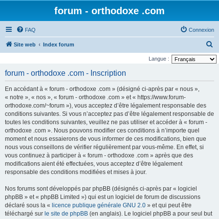
forum - orthodoxe .com
FAQ
Connexion
R
Site web
Index forum
e
Langue :
c
forum - orthodoxe .com - Inscription
h
En accédant à « forum - orthodoxe .com » (désigné ci-après par « nous »,
e
« notre », « nos », « forum - orthodoxe .com » et « https://www.forum-
r
orthodoxe.com/~forum »), vous acceptez d’être légalement responsable des
conditions suivantes. Si vous n’acceptez pas d’être légalement responsable de
c
toutes les conditions suivantes, veuillez ne pas utiliser et accéder à « forum -
h
orthodoxe .com ». Nous pouvons modifier ces conditions à n’importe quel
e
moment et nous essaierons de vous informer de ces modifications, bien que
nous vous conseillons de vérifier régulièrement par vous-même. En effet, si
r
vous continuez à participer à « forum - orthodoxe .com » après que des
modifications aient été effectuées, vous acceptez d’être légalement
responsable des conditions modifiées et mises à jour.
Nos forums sont développés par phpBB (désignés ci-après par « logiciel
phpBB » et « phpBB Limited ») qui est un logiciel de forum de discussions
déclaré sous la «
licence publique générale GNU 2.0
» et qui peut être
téléchargé sur
le site de phpBB
(en anglais). Le logiciel phpBB a pour seul but