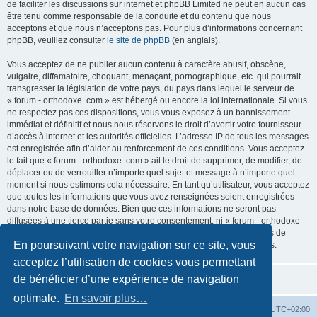
de faciliter les discussions sur internet et phpBB Limited ne peut en aucun cas
être tenu comme responsable de la conduite et du contenu que nous
acceptons et que nous n’acceptons pas. Pour plus d’informations concernant
phpBB, veuillez consulter
le site de phpBB
(en anglais).
Vous acceptez de ne publier aucun contenu à caractère abusif, obscène,
vulgaire, diffamatoire, choquant, menaçant, pornographique, etc. qui pourrait
transgresser la législation de votre pays, du pays dans lequel le serveur de
« forum - orthodoxe .com » est hébergé ou encore la loi internationale. Si vous
ne respectez pas ces dispositions, vous vous exposez à un bannissement
immédiat et définitif et nous nous réservons le droit d’avertir votre fournisseur
d’accès à internet et les autorités officielles. L’adresse IP de tous les messages
est enregistrée afin d’aider au renforcement de ces conditions. Vous acceptez
le fait que « forum - orthodoxe .com » ait le droit de supprimer, de modifier, de
déplacer ou de verrouiller n’importe quel sujet et message à n’importe quel
moment si nous estimons cela nécessaire. En tant qu’utilisateur, vous acceptez
que toutes les informations que vous avez renseignées soient enregistrées
dans notre base de données. Bien que ces informations ne seront pas
diffusées à une tierce partie sans votre consentement, ni « forum - orthodoxe
.com », ni phpBB, ne pourront être tenus comme responsables en cas de
En poursuivant votre navigation sur ce site, vous
tentative de piratage informatique visant à compromettre vos données.
acceptez l’utilisation de cookies vous permettant
de bénéficier d’une expérience de navigation
optimale.
En savoir plus…
Site web
Index forum
Fuseau horaire sur
UTC+02:00