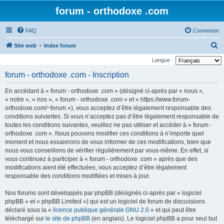
forum - orthodoxe .com
FAQ
Connexion
R
Site web
Index forum
e
Langue :
c
forum - orthodoxe .com - Inscription
h
En accédant à « forum - orthodoxe .com » (désigné ci-après par « nous »,
e
« notre », « nos », « forum - orthodoxe .com » et « https://www.forum-
r
orthodoxe.com/~forum »), vous acceptez d’être légalement responsable des
conditions suivantes. Si vous n’acceptez pas d’être légalement responsable de
c
toutes les conditions suivantes, veuillez ne pas utiliser et accéder à « forum -
h
orthodoxe .com ». Nous pouvons modifier ces conditions à n’importe quel
e
moment et nous essaierons de vous informer de ces modifications, bien que
nous vous conseillons de vérifier régulièrement par vous-même. En effet, si
r
vous continuez à participer à « forum - orthodoxe .com » après que des
modifications aient été effectuées, vous acceptez d’être légalement
responsable des conditions modifiées et mises à jour.
Nos forums sont développés par phpBB (désignés ci-après par « logiciel
phpBB » et « phpBB Limited ») qui est un logiciel de forum de discussions
déclaré sous la «
licence publique générale GNU 2.0
» et qui peut être
téléchargé sur
le site de phpBB
(en anglais). Le logiciel phpBB a pour seul but