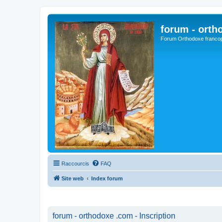
forum - orth
Forum Orthodoxe franco
Raccourcis
FAQ
Site web
Index forum
forum - orthodoxe .com - Inscription