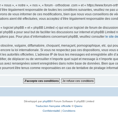
 « nous », « notre », « nos », « forum - orthodoxe .com » et « https://www.forum-o
’être légalement responsable de toutes les conditions suivantes, veuillez ne pas u
rons de vous informer de ces modifications, bien que nous vous conseillons de vér
ations aient été effectuées, vous acceptez d’être légalement responsable des condi
 logiciel phpBB » et « phpBB Limited ») qui est un logiciel de forum de discussio
iel phpBB a pour seul but de faciliter les discussions sur internet et phpBB Limit
ptons pas. Pour plus d’informations concernant phpBB, veuillez consulter
le site 
obscène, vulgaire, diffamatoire, choquant, menaçant, pornographique, etc. qui pourr
 encore la loi internationale. Si vous ne respectez pas ces dispositions, vous vous
 et les autorités officielles. L’adresse IP de tous les messages est enregistrée afin 
difier, de déplacer ou de verrouiller n’importe quel sujet et message à n’importe q
vous avez renseignées soient enregistrées dans notre base de données. Bien que ces
ne pourront être tenus comme responsables en cas de tentative de piratage inform
Développé par
phpBB
® Forum Software © phpBB Limited
Traduction française officielle
©
Qiaeru
Confidentialité
|
Conditions