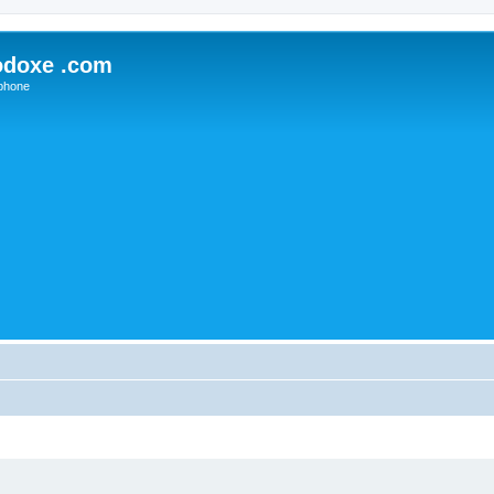
odoxe .com
phone