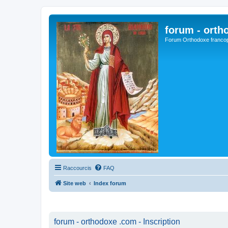
forum - orth
Forum Orthodoxe franco
Raccourcis
FAQ
Site web
Index forum
forum - orthodoxe .com - Inscription