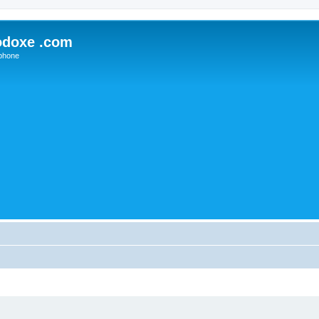
odoxe .com
phone