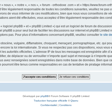
 « nous », « notre », « nos », « forum - orthodoxe .com » et « https://www.forum-o
’être légalement responsable de toutes les conditions suivantes, veuillez ne pas u
rons de vous informer de ces modifications, bien que nous vous conseillons de vér
ations aient été effectuées, vous acceptez d’être légalement responsable des condi
 logiciel phpBB » et « phpBB Limited ») qui est un logiciel de forum de discussio
iel phpBB a pour seul but de faciliter les discussions sur internet et phpBB Limit
ptons pas. Pour plus d’informations concernant phpBB, veuillez consulter
le site 
obscène, vulgaire, diffamatoire, choquant, menaçant, pornographique, etc. qui pourr
 encore la loi internationale. Si vous ne respectez pas ces dispositions, vous vous
 et les autorités officielles. L’adresse IP de tous les messages est enregistrée afin 
difier, de déplacer ou de verrouiller n’importe quel sujet et message à n’importe q
vous avez renseignées soient enregistrées dans notre base de données. Bien que ces
ne pourront être tenus comme responsables en cas de tentative de piratage inform
Développé par
phpBB
® Forum Software © phpBB Limited
Traduction française officielle
©
Qiaeru
Confidentialité
|
Conditions