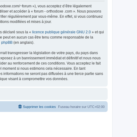
rthodoxe.com/~forum »), vous acceptez d’être légalement
tiliser et accéder à « forum - orthodoxe .com ». Nous pouvons
ifier régulièrement par vous-même. En effet, si vous continuez
tions modifiées et mises à jour.
ns déclaré sous la «
licence publique générale GNU 2.0
» et qui
ed ne peut en aucun cas être tenu comme responsable de la
de phpBB
(en anglais).
ait transgresser la législation de votre pays, du pays dans
 exposez à un bannissement immédiat et définitif et nous nous
d’aider au renforcement de ces conditions. Vous acceptez le fait
uel moment si nous estimons cela nécessaire. En tant
 informations ne seront pas diffusées à une tierce partie sans
atique visant à compromettre vos données.
Supprimer les cookies
Fuseau horaire sur
UTC+02:00