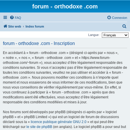
forum - orthodoxe .com
FAQ
Connexion
R
Site web
Index forum
e
Langue :
c
forum - orthodoxe .com - Inscription
h
En accédant à « forum - orthodoxe .com » (désigné ci-après par « nous »,
e
« notre », « nos », « forum - orthodoxe .com » et « https://www.forum-
r
orthodoxe.com/~forum »), vous acceptez d’être légalement responsable des
conditions suivantes. Si vous n’acceptez pas d’être légalement responsable de
c
toutes les conditions suivantes, veuillez ne pas utiliser et accéder à « forum -
h
orthodoxe .com ». Nous pouvons modifier ces conditions à n’importe quel
e
moment et nous essaierons de vous informer de ces modifications, bien que
nous vous conseillons de vérifier régulièrement par vous-même. En effet, si
r
vous continuez à participer à « forum - orthodoxe .com » après que des
modifications aient été effectuées, vous acceptez d’être légalement
responsable des conditions modifiées et mises à jour.
Nos forums sont développés par phpBB (désignés ci-après par « logiciel
phpBB » et « phpBB Limited ») qui est un logiciel de forum de discussions
déclaré sous la «
licence publique générale GNU 2.0
» et qui peut être
téléchargé sur
le site de phpBB
(en anglais). Le logiciel phpBB a pour seul but