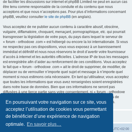
de faciliter les discussions sur internet et phpBB Limited ne peut en aucun cas
être tenu comme responsable de la conduite et du contenu que nous
acceptons et que nous n’acceptons pas. Pour plus d’informations concernant
phpBB, veuillez consulter
le site de phpBB
(en anglais).
Vous acceptez de ne publier aucun contenu à caractère abusif, obscène,
vulgaire, diffamatoire, choquant, menaçant, pornographique, etc. qui pourrait
transgresser la législation de votre pays, du pays dans lequel le serveur de
« forum - orthodoxe .com » est hébergé ou encore la loi internationale. Si vous
ne respectez pas ces dispositions, vous vous exposez à un bannissement
immédiat et définitif et nous nous réservons le droit d’avertir votre fournisseur
d’accès à internet et les autorités officielles. L’adresse IP de tous les messages
est enregistrée afin d’aider au renforcement de ces conditions. Vous acceptez
le fait que « forum - orthodoxe .com » ait le droit de supprimer, de modifier, de
déplacer ou de verrouiller n’importe quel sujet et message à n’importe quel
moment si nous estimons cela nécessaire. En tant qu’utilisateur, vous acceptez
que toutes les informations que vous avez renseignées soient enregistrées
dans notre base de données. Bien que ces informations ne seront pas
diffusées à une tierce partie sans votre consentement, ni « forum - orthodoxe
.com », ni phpBB, ne pourront être tenus comme responsables en cas de
En poursuivant votre navigation sur ce site, vous
tentative de piratage informatique visant à compromettre vos données.
acceptez l’utilisation de cookies vous permettant
de bénéficier d’une expérience de navigation
optimale.
En savoir plus…
Site web
Index forum
Fuseau horaire sur
UTC+02:00