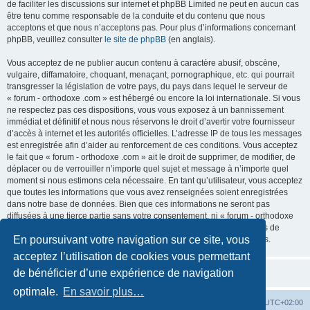
de faciliter les discussions sur internet et phpBB Limited ne peut en aucun cas
être tenu comme responsable de la conduite et du contenu que nous
acceptons et que nous n’acceptons pas. Pour plus d’informations concernant
phpBB, veuillez consulter
le site de phpBB
(en anglais).
Vous acceptez de ne publier aucun contenu à caractère abusif, obscène,
vulgaire, diffamatoire, choquant, menaçant, pornographique, etc. qui pourrait
transgresser la législation de votre pays, du pays dans lequel le serveur de
« forum - orthodoxe .com » est hébergé ou encore la loi internationale. Si vous
ne respectez pas ces dispositions, vous vous exposez à un bannissement
immédiat et définitif et nous nous réservons le droit d’avertir votre fournisseur
d’accès à internet et les autorités officielles. L’adresse IP de tous les messages
est enregistrée afin d’aider au renforcement de ces conditions. Vous acceptez
le fait que « forum - orthodoxe .com » ait le droit de supprimer, de modifier, de
déplacer ou de verrouiller n’importe quel sujet et message à n’importe quel
moment si nous estimons cela nécessaire. En tant qu’utilisateur, vous acceptez
que toutes les informations que vous avez renseignées soient enregistrées
dans notre base de données. Bien que ces informations ne seront pas
diffusées à une tierce partie sans votre consentement, ni « forum - orthodoxe
.com », ni phpBB, ne pourront être tenus comme responsables en cas de
En poursuivant votre navigation sur ce site, vous
tentative de piratage informatique visant à compromettre vos données.
acceptez l’utilisation de cookies vous permettant
de bénéficier d’une expérience de navigation
optimale.
En savoir plus…
Site web
Index forum
Fuseau horaire sur
UTC+02:00