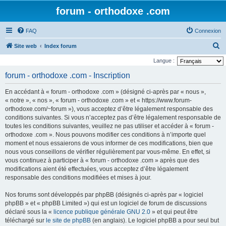
forum - orthodoxe .com
FAQ
Connexion
R
Site web
Index forum
e
Langue :
c
forum - orthodoxe .com - Inscription
h
En accédant à « forum - orthodoxe .com » (désigné ci-après par « nous »,
e
« notre », « nos », « forum - orthodoxe .com » et « https://www.forum-
r
orthodoxe.com/~forum »), vous acceptez d’être légalement responsable des
conditions suivantes. Si vous n’acceptez pas d’être légalement responsable de
c
toutes les conditions suivantes, veuillez ne pas utiliser et accéder à « forum -
h
orthodoxe .com ». Nous pouvons modifier ces conditions à n’importe quel
e
moment et nous essaierons de vous informer de ces modifications, bien que
nous vous conseillons de vérifier régulièrement par vous-même. En effet, si
r
vous continuez à participer à « forum - orthodoxe .com » après que des
modifications aient été effectuées, vous acceptez d’être légalement
responsable des conditions modifiées et mises à jour.
Nos forums sont développés par phpBB (désignés ci-après par « logiciel
phpBB » et « phpBB Limited ») qui est un logiciel de forum de discussions
déclaré sous la «
licence publique générale GNU 2.0
» et qui peut être
téléchargé sur
le site de phpBB
(en anglais). Le logiciel phpBB a pour seul but