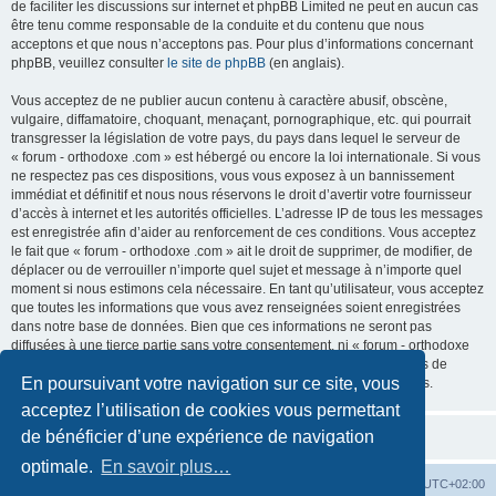
de faciliter les discussions sur internet et phpBB Limited ne peut en aucun cas
être tenu comme responsable de la conduite et du contenu que nous
acceptons et que nous n’acceptons pas. Pour plus d’informations concernant
phpBB, veuillez consulter
le site de phpBB
(en anglais).
Vous acceptez de ne publier aucun contenu à caractère abusif, obscène,
vulgaire, diffamatoire, choquant, menaçant, pornographique, etc. qui pourrait
transgresser la législation de votre pays, du pays dans lequel le serveur de
« forum - orthodoxe .com » est hébergé ou encore la loi internationale. Si vous
ne respectez pas ces dispositions, vous vous exposez à un bannissement
immédiat et définitif et nous nous réservons le droit d’avertir votre fournisseur
d’accès à internet et les autorités officielles. L’adresse IP de tous les messages
est enregistrée afin d’aider au renforcement de ces conditions. Vous acceptez
le fait que « forum - orthodoxe .com » ait le droit de supprimer, de modifier, de
déplacer ou de verrouiller n’importe quel sujet et message à n’importe quel
moment si nous estimons cela nécessaire. En tant qu’utilisateur, vous acceptez
que toutes les informations que vous avez renseignées soient enregistrées
dans notre base de données. Bien que ces informations ne seront pas
diffusées à une tierce partie sans votre consentement, ni « forum - orthodoxe
.com », ni phpBB, ne pourront être tenus comme responsables en cas de
En poursuivant votre navigation sur ce site, vous
tentative de piratage informatique visant à compromettre vos données.
acceptez l’utilisation de cookies vous permettant
de bénéficier d’une expérience de navigation
optimale.
En savoir plus…
Site web
Index forum
Fuseau horaire sur
UTC+02:00