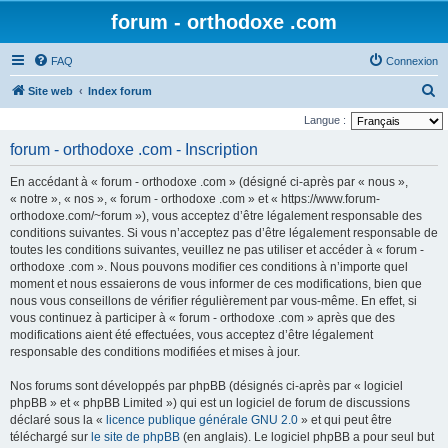
forum - orthodoxe .com
FAQ
Connexion
R
Site web
Index forum
e
Langue :
c
forum - orthodoxe .com - Inscription
h
En accédant à « forum - orthodoxe .com » (désigné ci-après par « nous »,
e
« notre », « nos », « forum - orthodoxe .com » et « https://www.forum-
r
orthodoxe.com/~forum »), vous acceptez d’être légalement responsable des
conditions suivantes. Si vous n’acceptez pas d’être légalement responsable de
c
toutes les conditions suivantes, veuillez ne pas utiliser et accéder à « forum -
h
orthodoxe .com ». Nous pouvons modifier ces conditions à n’importe quel
e
moment et nous essaierons de vous informer de ces modifications, bien que
nous vous conseillons de vérifier régulièrement par vous-même. En effet, si
r
vous continuez à participer à « forum - orthodoxe .com » après que des
modifications aient été effectuées, vous acceptez d’être légalement
responsable des conditions modifiées et mises à jour.
Nos forums sont développés par phpBB (désignés ci-après par « logiciel
phpBB » et « phpBB Limited ») qui est un logiciel de forum de discussions
déclaré sous la «
licence publique générale GNU 2.0
» et qui peut être
téléchargé sur
le site de phpBB
(en anglais). Le logiciel phpBB a pour seul but