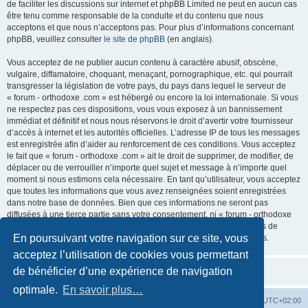
de faciliter les discussions sur internet et phpBB Limited ne peut en aucun cas
être tenu comme responsable de la conduite et du contenu que nous
acceptons et que nous n’acceptons pas. Pour plus d’informations concernant
phpBB, veuillez consulter
le site de phpBB
(en anglais).
Vous acceptez de ne publier aucun contenu à caractère abusif, obscène,
vulgaire, diffamatoire, choquant, menaçant, pornographique, etc. qui pourrait
transgresser la législation de votre pays, du pays dans lequel le serveur de
« forum - orthodoxe .com » est hébergé ou encore la loi internationale. Si vous
ne respectez pas ces dispositions, vous vous exposez à un bannissement
immédiat et définitif et nous nous réservons le droit d’avertir votre fournisseur
d’accès à internet et les autorités officielles. L’adresse IP de tous les messages
est enregistrée afin d’aider au renforcement de ces conditions. Vous acceptez
le fait que « forum - orthodoxe .com » ait le droit de supprimer, de modifier, de
déplacer ou de verrouiller n’importe quel sujet et message à n’importe quel
moment si nous estimons cela nécessaire. En tant qu’utilisateur, vous acceptez
que toutes les informations que vous avez renseignées soient enregistrées
dans notre base de données. Bien que ces informations ne seront pas
diffusées à une tierce partie sans votre consentement, ni « forum - orthodoxe
.com », ni phpBB, ne pourront être tenus comme responsables en cas de
En poursuivant votre navigation sur ce site, vous
tentative de piratage informatique visant à compromettre vos données.
acceptez l’utilisation de cookies vous permettant
de bénéficier d’une expérience de navigation
optimale.
En savoir plus…
Site web
Index forum
Fuseau horaire sur
UTC+02:00