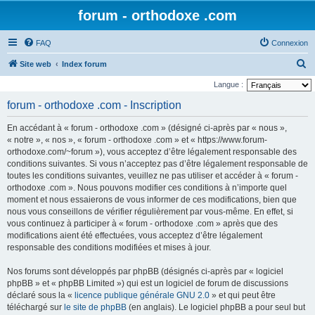
forum - orthodoxe .com
FAQ
Connexion
R
Site web
Index forum
e
Langue :
c
forum - orthodoxe .com - Inscription
h
En accédant à « forum - orthodoxe .com » (désigné ci-après par « nous »,
e
« notre », « nos », « forum - orthodoxe .com » et « https://www.forum-
r
orthodoxe.com/~forum »), vous acceptez d’être légalement responsable des
conditions suivantes. Si vous n’acceptez pas d’être légalement responsable de
c
toutes les conditions suivantes, veuillez ne pas utiliser et accéder à « forum -
h
orthodoxe .com ». Nous pouvons modifier ces conditions à n’importe quel
e
moment et nous essaierons de vous informer de ces modifications, bien que
nous vous conseillons de vérifier régulièrement par vous-même. En effet, si
r
vous continuez à participer à « forum - orthodoxe .com » après que des
modifications aient été effectuées, vous acceptez d’être légalement
responsable des conditions modifiées et mises à jour.
Nos forums sont développés par phpBB (désignés ci-après par « logiciel
phpBB » et « phpBB Limited ») qui est un logiciel de forum de discussions
déclaré sous la «
licence publique générale GNU 2.0
» et qui peut être
téléchargé sur
le site de phpBB
(en anglais). Le logiciel phpBB a pour seul but